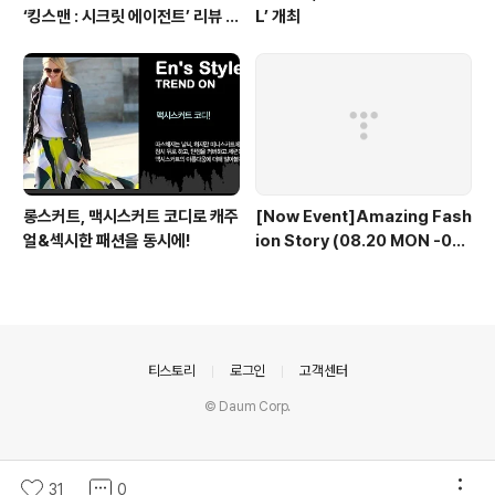
‘킹스맨 : 시크릿 에이전트’ 리뷰 &
L’ 개최
줄거리 소개 (강변 CGV)
롱스커트, 맥시스커트 코디로 캐주
[Now Event]Amazing Fash
얼&섹시한 패션을 동시에!
ion Story (08.20 MON -08.
30 THU)
의안내
티스토리
로그인
고객센터
© Daum Corp.
31
0