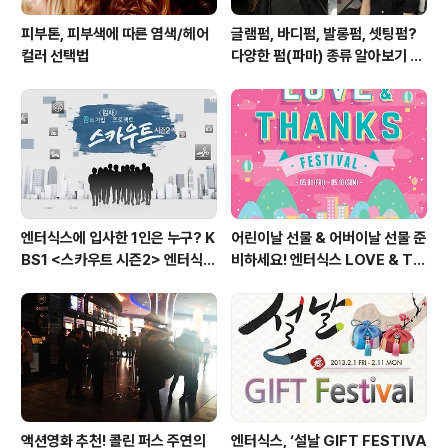
피부톤, 피부색에 따른 염색/헤어
글램펌, 바디펌, 발롱펌, 셋팅펌?
컬러 선택법
다양한 펌(파마) 종류 알아보기 여
자편
엔터식스에 입사한 1인은 누구? K
어린이날 선물 & 어버이날 선물 준
BS1 <스카우트 시즌2> 엔터식스
비하세요! 엔터식스 LOVE & TH
편 방송 후기
ANKS 페스티벌 [2015.05.01
~ 05.10]
액션영화 추천! 콜린 퍼스 주연의
엔터식스, ‘설날 GIFT FESTIVA