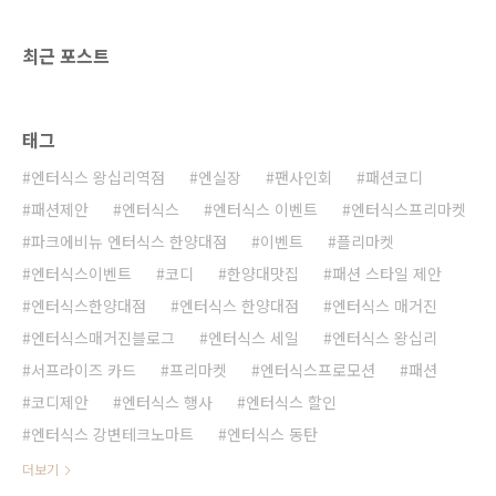
려졌던 화이트 백(가방)이 올해는 에
리 상품권이 있습니다. 온누리 상품
나멜, 페이턴트 등 글로시한 소재로
권 다들 아시죠? 요즘 전통시장 살리
최근 포스트
재탄생 되어 대중들에게 큰 사랑을
기 일환으로 발행되고 있는 상품권!
받겠습니다. 2..
엔실장도 작게 나마 상생을 실천하고
자 ..
태그
엔터식스 왕십리역점
엔실장
팬사인회
패션코디
패션제안
엔터식스
엔터식스 이벤트
엔터식스프리마켓
파크에비뉴 엔터식스 한양대점
이벤트
플리마켓
엔터식스이벤트
코디
한양대맛집
패션 스타일 제안
엔터식스한양대점
엔터식스 한양대점
엔터식스 매거진
엔터식스매거진블로그
엔터식스 세일
엔터식스 왕십리
서프라이즈 카드
프리마켓
엔터식스프로모션
패션
코디제안
엔터식스 행사
엔터식스 할인
엔터식스 강변테크노마트
엔터식스 동탄
더보기