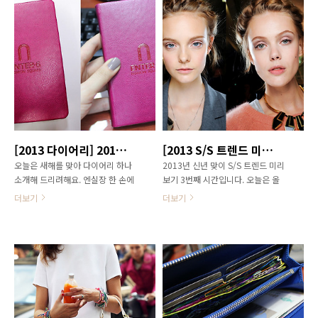
업이라는 타이틀에 맞게 보다 성숙하
라!' 엔터식스 공식 페이스북에서 무
고 세련된 스타일을 연출해야 한다는
려 3편까지 인기리에 진행되고 있는
것입니다. 졸업식에는 단정하고 여성
'엔실장을 찾아라!'를 소개합니다!
스러운 스타일이 주를 이루는 만큼
[Mission 1] 스트라이프편 '엔실장을
단정함만을 추구하다보면 평범하고
찾아라!' 1편 입니다. 1편은 스트라이
지루해질 수 있으니까요. 예비 사회
프 티셔츠를 입은 엔터식스 여직원들
인으로서의 세련된 스타일은 단정한
중 엔실장이 누구인지 맞추는 것이였
룩에 포인트를 주는 것만으로도 완성
어요. 힌트도 없고 그저 감으로 맞추
시킬 수 있습니다. 옷 부터 악세서리
셔야 했죠. 그럼에도 댓글 450여개를
까지 모든 아이템들의 컬러를 통일하
돌파하는 뜨거운 참여 열기를 보이며
[2013 다이어리] 2013년 새해는 엔터식스 다이어리와 함께!
[2013 S/S 트렌드 미리보기] 헤어스타일편 2013 헤어트렌드는 '내추럴(NATURAL)'
면 단정한 스타일을 연출할 수 있는
페친들은 자신의 느낌과 나름의 근거
오늘은 새해를 맞아 다이어리 하나
2013년 신년 맞이 S/S 트렌드 미리
데요, 이 중 한가지 정도의 컬러는 레
를 들어 정답을 맞춰 주셨어요~ 1번
소개해 드리려해요. 엔실장 한 손에
보기 3번째 시간입니다. 오늘은 올
드 등 강렬한 컬러로 선택해 통일감
이 손을 들고 있는 것을 보아..
쏘옥 들어오는 엔터식스 다이어리!
봄/여름 트렌드를 주도할 헤어스타일
을 주면 단정함과 더..
더보기
더보기
색상도 디자인도 너무나 예쁜 엔터식
에 대해 전해드리겠습니다. 2013
스 다이어리 지금부터 함께 보시죠!
S/S 시즌엔 과연 어떤 스타일의 헤어
먼저 엔터식스 다이어리 앞면을 보여
스타일이 여심을 흔들까요? 엔실장
드리겠습니다. 핫핑크 색상의 가죽
과 함께 보시죠! 2013 S/S 헤어 스타
재질로 이루어져 고급스럽게 제작 되
일(hair style) 트렌드 키워드 [내추럴
었습니다. 다이어리 정 가운데에는
(natural)] 2013년 S/S 시즌에는 지
엔터식스 로고가 새겨져 있구요~ 크
난 가을, 겨울에 이어 자연스러운 스
기를 보여드리기 위해 엔실장이 손으
타일링이 유행할 전망입니다. 특히