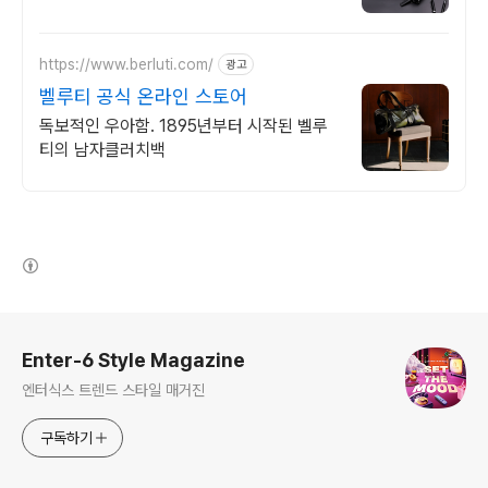
제품은 쿠팡에서 더 저렴하게, 로켓배송으로
더 빠르게!
https://www.berluti.com/
광고
벨루티 공식 온라인 스토어
독보적인 우아함. 1895년부터 시작된 벨루
티의 남자클러치백
(새창열림)
로그 정보
Enter-6 Style Magazine
엔터식스 트렌드 스타일 매거진
구독하기