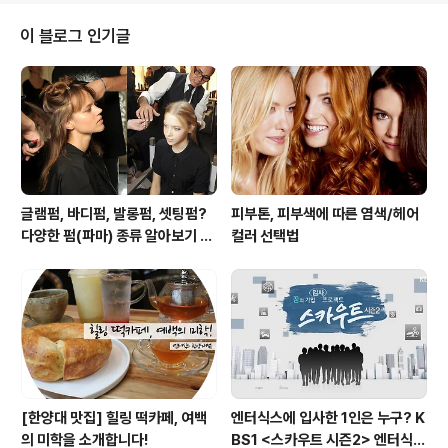
사람보다 튀지 않는 평범함 속에서 은근한 멋을 추구하는
사람은 누가 봐도 불편하지 않은 편안한 패션을 선보이는
이 블로그 인기글
법이죠. 서두가 길어졌네요. 우연히 카페에서 만난 이 훈훈
한 대학생 청년이 바로 오늘의 주인공인데요. 얌전한 외모
를 지니셨지만 의외로 재미있는 언변을 갖고 계셔서 내내
웃을 수 있는 시간이었어요. 평범함 속에서 자신만의 멋을
드러낸 이 남자의 패션을 소개합니다. ★ 간단하..
글램펌, 바디펌, 발롱펌, 셋팅펌?
피부톤, 피부색에 따른 염색/헤어
다양한 펌(파마) 종류 알아보기 여
컬러 선택법
자편
[한양대 맛집] 힐링 떡카페, 여백
엔터식스에 입사한 1인은 누구? K
의 미학을 소개합니다!
BS1 <스카우트 시즌2> 엔터식스