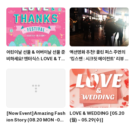
편 방송 후기
어린이날 선물 & 어버이날 선물 준
액션영화 추천! 콜린 퍼스 주연의
비하세요! 엔터식스 LOVE & TH
‘킹스맨 : 시크릿 에이전트’ 리뷰 &
ANKS 페스티벌 [2015.05.01
줄거리 소개 (강변 CGV)
~ 05.10]
[Now Event]Amazing Fash
LOVE & WEDDING [05.20
ion Story (08.20 MON -08.
(월) ~ 05.29(수)]
30 THU)