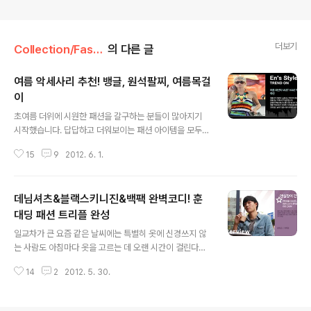
더보기
Collection/Fashion
의 다른 글
여름 악세사리 추천! 뱅글, 원석팔찌, 여름목걸
이
글 내용
초여름 더위에 시원한 패션을 갈구하는 분들이 많아지기
시작했습니다. 답답하고 더워보이는 패션 아이템을 모두
벗어 던지고 살갗에 닿는 기분도 시원하고 보는 이들마저
15
9
2012. 6. 1.
차갑게 식혀주는 센스있는 악세사리를 찾아 나서기 시작한
것이죠. 하지만 올 여름 유행 코드를 알아야 악세사리를 매
치할 수 있기 때문에 무엇을 초이스할까 망설이게 되는데
데님셔츠&블랙스키니진&백팩 완벽코디! 훈
요. 자칫 잘못하면 패션을 무너뜨릴 수 있는 악세사리는 의
외로 선택에 상당한 신중함이 필요합니다. 그러나 어렵다
대딩 패션 트리플 완성
글 내용
고 포기하면 지나친 허점함을 극복할 수 없기때문에 여름
일교차가 큰 요즘 같은 날씨에는 특별히 옷에 신경쓰지 않
의 잇 아이템 여름 악세사리 스타일링에 대해 꼭 알아두세
는 사람도 아침마다 옷을 고르는 데 오랜 시간이 걸린다고
요. 뱅글은 원래 아프리카의 여인들이 사용하던 팔찌를 말
하는데요. 하지만 이럴 때일수록 어떤 기온에도 잘 어울리
하는데요. 문양과 소재와 컬러에서 이국적인 느낌이 물씬
14
2
2012. 5. 30.
게 센스돋는 코디를 보여주는 사람이 존재한답니다. 패션
풍기기 때문에 많이 애용되고 있습니다. 화려하고 대담..
을 하나의 자기표현으로 인식하는 패션피플에게는 날씨를
거스르는 코디로 본인만의 개성을 표출하기도 하지만 주변