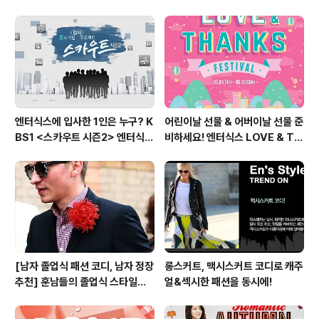
자편
엔터식스에 입사한 1인은 누구? K
어린이날 선물 & 어버이날 선물 준
BS1 <스카우트 시즌2> 엔터식스
비하세요! 엔터식스 LOVE & TH
편 방송 후기
ANKS 페스티벌 [2015.05.01
~ 05.10]
[남자 졸업식 패션 코디, 남자 정장
롱스커트, 맥시스커트 코디로 캐주
추천] 훈남들의 졸업식 스타일링
얼&섹시한 패션을 동시에!
비법 대공개!