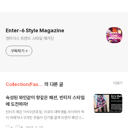
로그 정보
Enter-6 Style Magazine
엔터식스 트렌드 스타일 매거진
구독하기
더보기
Collection/Fashion
의 다른 글
숙성된 와인같이 향깊은 패션, 빈티지 스타일
에 도전하자!
글 내용
빈티지 룩은 1990년대 말, 미국의 대학생들 사이에서 색
이 바래거나 구겨진 옷들이 인기를 끌게 되면서 패션 스타
일의 하나로 자리잡게 되었습니다. 한 조사에 따르면 한국
6
8
2012. 2. 27.