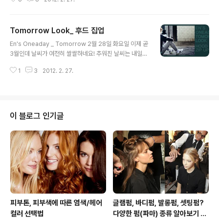
에서는 2000년대 전후에 일본의 구제패션에 뒤를 이어 빈
티지 패션이 하나의 문화로 등장했고, 범위가 점차 확대되
면서 의상뿐만 아니라 착용하는 모든 아이템을 아우르는
Tomorrow Look_ 후드 집업
스타일이 되었다고 합니다. ‘빈티지 패션’ 하면 가장 먼저
글 내용
연상되는 것은 무엇인가요? 세월이 흐를수록 더욱 깊은 맛
En's Oneaday _ Tomorrow 2월 28일 화요일 이제 곧
과 향이 우러나는 와인 입니다. 빈티지(Vintage)라는 단어
3월인데 날씨가 여전히 쌀쌀하네요! 추워진 날씨는 내일
뜻 역시 포도 수확기 즉, 와인을 제조하기 위해 포도를 생산
낮부터 풀린다고 하니 그나마 다행입니다. 주말에는 강원
한 연도를 의미하는데요, 이를 통해 와인의 숙성 정도를 파
1
3
2012. 2. 27.
도에 눈까지 내렸다고 해서 한파가 맞긴 하구나 했어요. 이
악할 수 있게 됩니다. 따라서 빈티지 와인은 언제 오픈 하느
럴 때는 무엇보다 감기 조심하시고요. 강원쪽에 계시는 분
냐에 따라 맛과 향, 질..
들은 추운 날씨에 눈까지 내려 빙판길이 예상 되오니 운전
조심! 빙판길 조심 하셔야겠습니다. 내일은 옷을 조금 두툼
히 챙기는 것이 좋을 것 같아 후드 집업을 소개해드리고자
이 블로그 인기글
하는데요. 여분의 옷이 필요할 때 더욱 좋은 아이템이죠?
후드집업은 가을과 겨울에 깔끔하게 코디할 수 있어 많은
사랑 받는 아이템입니다! 단순한 디자인이지만 매치하기
좋아 여러 옷에 무난하게 어울리고 남녀노소 모두 소화할
수 있는 옷이여서 그런지 많..
피부톤, 피부색에 따른 염색/헤어
글램펌, 바디펌, 발롱펌, 셋팅펌?
컬러 선택법
다양한 펌(파마) 종류 알아보기 여