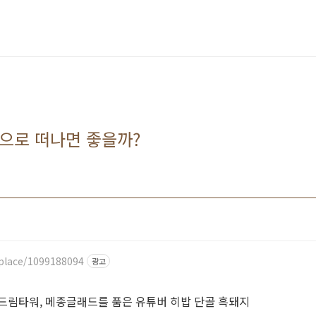
션으로 떠나면 좋을까?
/place/1099188094
광고
드림타워, 메종글래드를 품은 유튜버 히밥 단골 흑돼지