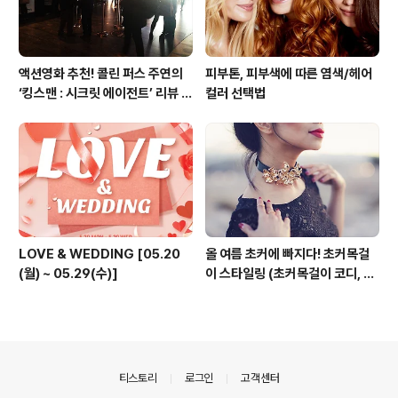
액션영화 추천! 콜린 퍼스 주연의
피부톤, 피부색에 따른 염색/헤어
‘킹스맨 : 시크릿 에이전트’ 리뷰 &
컬러 선택법
줄거리 소개 (강변 CGV)
LOVE & WEDDING [05.20
올 여름 초커에 빠지다! 초커목걸
(월) ~ 05.29(수)]
이 스타일링 (초커목걸이 코디, 초
커 코디, 여름 패션목걸이)
의안내
티스토리
로그인
고객센터