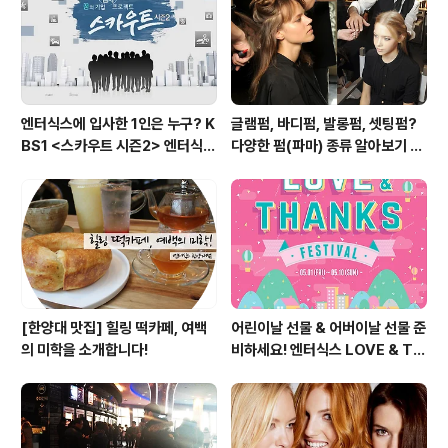
함께 볼 수 있어요. 마지막으로 아주 많은 분들이 찾고 계시
는 경북..
엔터식스에 입사한 1인은 누구? K
글램펌, 바디펌, 발롱펌, 셋팅펌?
BS1 <스카우트 시즌2> 엔터식스
다양한 펌(파마) 종류 알아보기 여
편 방송 후기
자편
[한양대 맛집] 힐링 떡카페, 여백
어린이날 선물 & 어버이날 선물 준
의 미학을 소개합니다!
비하세요! 엔터식스 LOVE & TH
ANKS 페스티벌 [2015.05.01
~ 05.10]