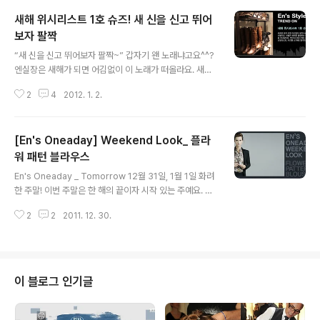
새해 위시리스트 1호 슈즈! 새 신을 신고 뛰어
보자 팔짝
글 내용
“새 신을 신고 뛰어보자 팔짝~” 갑자기 왠 노래냐고요^^?
엔실장은 새해가 되면 어김없이 이 노래가 떠올라요. 새로
운 해가 되면 어김없이 생각나는 아이템이 여러 가지가 있
2
4
2012. 1. 2.
죠. 학생들은 교복이나 가방이 될 수도 있을 거고요. 또 계
절이 바뀔 때마다 필요한 아이템이 있겠지만, 이상하게 해
가 바뀌면 꼭 새 신을 장만하고 싶더라고요. 어린 시절 연초
[En's Oneaday] Weekend Look_ 플라
에 선물 받은 신발을 신지도 못하고 계속 바라보며 흐뭇해
하던 기억도 떠오르고요. 신발은 패션을 결정짓는 중요한
워 패턴 블라우스
글 내용
요소 중 하나잖아요. 새 옷이 아니더라도 신발이 깔끔하면
En's Oneaday _ Tomorrow 12월 31일, 1월 1일 화려
전체적으로 말끔해 보이거든요. 이렇게 중요한 신발, 연초
한 주말! 이번 주말은 한 해의 끝이자 시작 있는 주예요. 특
에 잘 장만해 두는 것도 좋겠죠^^? 그럼 오늘은 엔터식스에
별한 주말을 맞이 하시는 분들 많으시죠! 해뜨는 명소들도
서 찾은 새해 필수 쇼핑리스트, 슈즈를 소개해드릴게요. 올
2
2
2011. 12. 30.
많이 찾아가시리라 생각되고, 제야의 종소리를 듣기 위해
겨울은 기존의 포멀한 디자..
서 보신각으로 나가시는 분들도 많으시라 생각 되요. 날이
날이니 만큼 이번 주말 코디를 제안해드리기 전에 해맞이
명소 몇 곳을 소개 해들까해요. 충남 당진군의 왜목마을 입
니다. 서해안에서 일출과 일몰을 한번에 볼 수 있는 유일한
이 블로그 인기글
곳 이예요. 해는 동쪽에서만 뜬다는 편견을 날려주는 곳이
지요. 이런 곳이 한 곳 더 있는데요. 경남 남해군의 금산 보
리암이예요. 하늘이 주홍빛으로 물드는 모습을 한려수도와