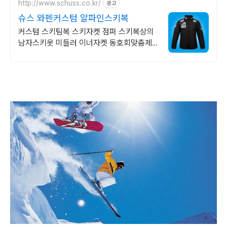
http://www.schuss.co.kr/
광고
슈스 와펜커스텀 알파인스키복
커스텀 스키팀복 스키자켓 점퍼 스키복상의
남자스키옷 미들러 이너자켓 동호회맞춤제
작