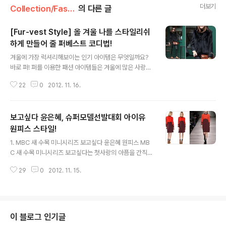
더보기
Collection/Fashion
의 다른 글
[Fur-vest Style] 올 겨울 나를 스타일리쉬
하게 만들어 줄 퍼베스트 코디법!
글 내용
겨울에 가장 럭셔리해보이는 인기 아이템은 무엇일까요?
바로 퍼! 퍼를 이용한 패션 아이템들은 겨울에 많은 사랑을
받고 있는데요, 오늘은 많은 아이템 중에서도 퍼베스트를
22
0
2012. 11. 16.
소개해드리려 합니다. 어디든지 걸치기 쉬운 퍼베스트 함
께 보시죠^^ 퍼 아이템 중에서도 가장 믹스매치 하기 쉬운
아이템 퍼베스트는 컬러감도 다양해 부드러운 느낌부터 시
보고싶다 윤은혜, 슈퍼모델선발대회 아이유
크한 느낌까지 모두 연출해 준답니다. 롱 퍼 베스트를 벨트
와 함께 매치하면 여성스러우면서도 고급스러운 느낌을 살
원피스 스타일!
글 내용
려줄 수 있어요. 니트원피스와 롱부츠를 선택하셔도 좋고
1. MBC 새 수목 미니시리즈 보고싶다 윤은혜 원피스 MB
요. 이보다 짧은 퍼 베스트를 선택하신다면 캐주얼 룩에 더
C 새 수목 미니시리즈 보고싶다는 첫사랑의 아픔을 간직하
욱 잘 어울리는 활동적이고 발랄한 느낌으로 연출된답니
고 살아가는 두 남녀의 이야기, 그리고 이들이 성인이 되어
다. 르샵(LeShop) 엔터식스 왕십리역점 > 동탄 메타폴리
29
0
2012. 11. 15.
다시 사랑하게 되는 과정을 담은 멜로 드라마 랍니다. 1년
스점 > 캐주얼하게 더 많이 연출하시는 ..
5개월 만에 드라마에 복귀한 윤은혜 씨는 드라마 보고싶다
에서 여주인공 이수연역을 맡았는데요. 남주인공 박유천과
의 애절하고 가슴 시린 사랑을 보여줄 예정이라고 합니다.
박유천과 윤은혜의 만남으로 화제가 되고 있는 드라마 보
이 블로그 인기글
고싶다. 이와 함께 화제가 되고 있는 것이 있는데요. 보고싶