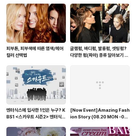
다 포스터 속 윤은혜씨의 원피스가 바로 그 것입니다. 이 원
피스는 얼마 전 울랄라 부부 김정은 스타일 편에서도 엔실
장이 소개해 드렸던 마크바이마크제이콥스 사의 원피스예
요. 기억나시나요? 이 원피스는..
피부톤, 피부색에 따른 염색/헤어
글램펌, 바디펌, 발롱펌, 셋팅펌?
컬러 선택법
다양한 펌(파마) 종류 알아보기 여
자편
엔터식스에 입사한 1인은 누구? K
[Now Event]Amazing Fash
BS1 <스카우트 시즌2> 엔터식스
ion Story (08.20 MON -08.
편 방송 후기
30 THU)