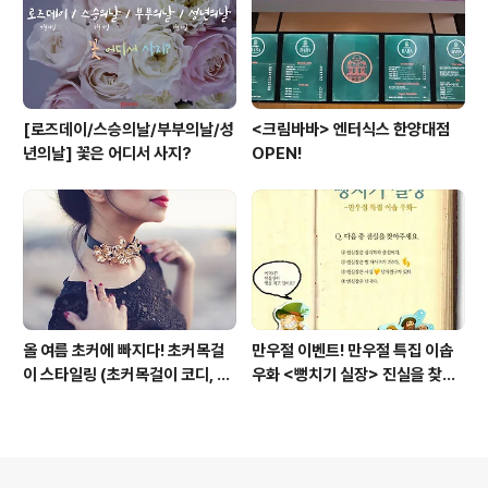
[로즈데이/스승의날/부부의날/성
<크림바바> 엔터식스 한양대점
년의날] 꽃은 어디서 사지?
OPEN!
올 여름 초커에 빠지다! 초커목걸
만우절 이벤트! 만우절 특집 이솝
이 스타일링 (초커목걸이 코디, 초
우화 <뻥치기 실장> 진실을 찾으
커 코디, 여름 패션목걸이)
면 선물이 팡팡!