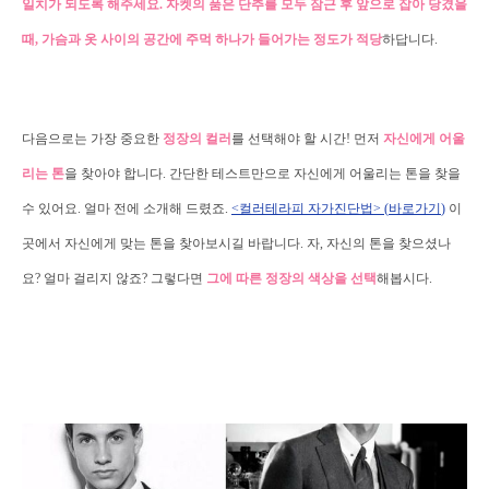
일치가 되도록 해주세요
.
자켓의 품은 단추를 모두 잠근 후 앞으로 잡아 당겼을
때
,
가슴과 옷 사이의 공간에 주먹 하나가 들어가는 정도가 적당
하답니다
.
다음으로는 가장 중요한
정장의 컬러
를 선택해야 할 시간
!
먼저
자신에게 어울
리는 톤
을 찾아야 합니다
.
간단한 테스트만으로 자신에게 어울리는 톤을 찾을
수 있어요
.
얼마 전에 소개해 드렸죠
.
<컬러테라피 자가진단법> (
바로가기
)
이
곳에서 자신에게 맞는 톤을 찾아보시길 바랍니다
.
자
,
자신의 톤을 찾으셨나
요
? 얼마 걸리지 않죠?
그렇다면
그에 따른 정장의 색상을 선택
해봅시다
.