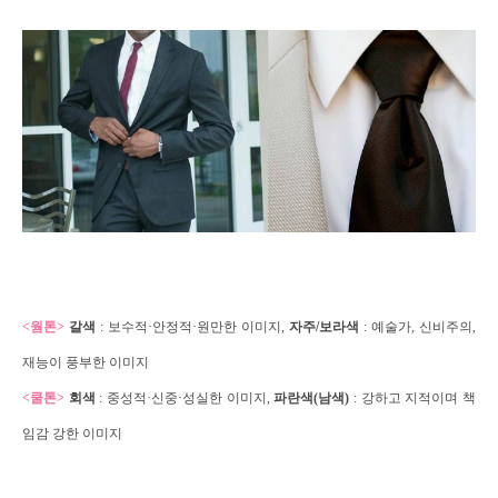
<웜톤>
갈색
:
보수적·안정적·원만한 이미지
,
자주
/
보라색
: 예술가
,
신비주의
,
재능이 풍부한 이미지
<쿨톤>
회색
: 중성적·신중·성실한 이미지,
파란색
(
남색
)
:
강하고 지적이며
책
임감 강한 이미지