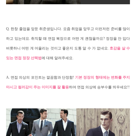
Q.
한창 졸업을 앞둔 취준생입니다
.
요즘 취업을 앞두고 이런저런 준비를 많이
하고 있는데요
.
취직할 때 면접 복장으로 어떤 게 괜찮을까요
? 정장을 안 입다
버릇하니 어떤 게 어울리는 것이고 좋은지 도통 알 수 가 없네요.
호감을 살 수
있는 면접 정장 선택법
에 대해 알려주세요
.
A.
면접 의상의 포인트는 깔끔함과 단정함
!
기본 정장의 형태에는 변화를 주지
마시고 컬러감이 주는 이미지를 잘 활용
하여 면접 의상에 승부수를 띄우세요
!!