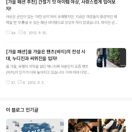
[가을 패션 추천] 간절기 잇 아이템 야상, 사랑스럽게 입어보
자!
글 내용
야상은 군인이 입는 ‘야전 상의’에서 유래됐지만, 지금은 여성들의 중성적인 매
력을 한 껏 뽐낼 수 있는 패션 아이템으로 당당히 자리 잡았습니다. 하지만 군대
를 다녀온 남자들의 입장에서는 여자들이 야상입는 것을 제일 싫어 한다고 하
36
0
2012. 9. 10.
죠. 이럴 때 또한 번 느낍니다. 남자와 여자의 보는 눈은 정말 다르구나. 하지만
야상, 포기할 수 없죠. 제가 좀 더 사랑스럽고 여성스럽게 야상 입는 방법을 알려
드릴게요! 남성적인 느낌의 야상, 여성스러운 아이템과 '믹스 앤 매치(Mix & M
[가을 패션]올 가을은 팬츠(바지)의 전성 시
atch)' 하라. 야상의 인기가 식을 줄 모르며 다양한 디자인이 선보여지고 있습니
다. 그 중 오늘 소개해 드릴 야상은 여성의 전유물인 허리라인을 살릴 수 있는 야
대, 누디진과 씨위진을 입자!
글 내용
상. 이런 스타일의 야상은 허리라인을 잡아주는 끈이 있는 것이 보통인데, 이..
올 가을, 유행의 서막을 알린 매니쉬룩 덕분인지 요즘 팬츠
(바지)의 인기가 더욱 높아지고 있습니다. 이에 따라 다양
한 팬츠(바지)들이 등장하고 있는 가운데 올 가을에도 역시
31
0
2012. 9. 7.
스키니진의 독주는 계속 될 예정인데요. 이와 함께 와이드
팬츠(바로가기)와 발목이 보이는 크롭트 팬츠도 각광 받을
전망입니다. 얼마 전에도 알려 드렸듯 와이드 팬츠는 이제
일반 매장과 거리에서도 많이 볼 수 있는 익숙한 아이템이
되었습니다. 게다가 하체비만이 많은 동양인들의 결점을
이 블로그 인기글
커버해주는 효자 중의 효자 아이템으로, 이젠 대중들에게
사랑 받을 일만 남았어요. 그리고 크롭트 팬츠! 남성들 사이
에서는 이미 열풍이 불고 있는 크롭트 팬츠가 올 가을에는
여성들에게도 큰 사랑을 받을 전망이랍니다. 여러분은 올