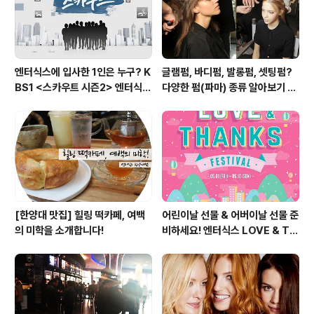
가을, 어떤 팬츠(바지)를 구..
엔터식스에 입사한 1인은 누구? K
글램펌, 바디펌, 발롱펌, 셋팅펌?
BS1 <스카우트 시즌2> 엔터식스
다양한 펌(파마) 종류 알아보기 여
편 방송 후기
자편
[한양대 맛집] 힐링 떡카페, 여백
어린이날 선물 & 어버이날 선물 준
의 미학을 소개합니다!
비하세요! 엔터식스 LOVE & TH
ANKS 페스티벌 [2015.05.01
~ 05.10]