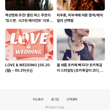
액션영화 추천! 콜린 퍼스 주연의
피부톤, 피부색에 따른 염색/헤어
‘킹스맨 : 시크릿 에이전트’ 리뷰 &
컬러 선택법
줄거리 소개 (강변 CGV)
LOVE & WEDDING [05.20
올 여름 초커에 빠지다! 초커목걸
(월) ~ 05.29(수)]
이 스타일링 (초커목걸이 코디, 초
커 코디, 여름 패션목걸이)
의안내
티스토리
로그인
고객센터
© Daum Corp.