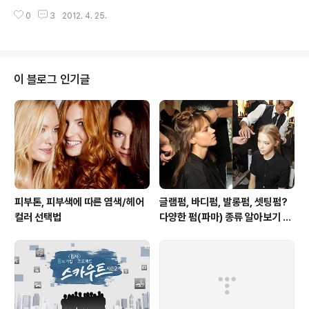
탓에 아침마다 낮과 아침, 밤의 기온을 고려한 옷차림을 선
풍의 원피스는 미취학 아동시절에 한껏 멋을 부리며 입게
0
3
2012. 4. 25.
택하느라 고민이 많았는데요. 이제는! 아무 걱정없이 화사
되는 아이템이죠. 조금 나이가 들어 초등학교..
하고 가벼운 아이템을 고를 수 있게 되었네요. 일이 손에 잡
히지 않을 정도로 맑은 하늘과 따사롭던 햇살이 내리쬐던
어느 오후 강남역 근처에 자리잡고 있는 한 도서관 앞의 공
원으로 피크닉을 나왔는데요. 그곳에서 만난 여자 분이 바
이 블로그 인기글
로 오늘 인터뷰 주인공이랍니다. 맑고 청명한 하늘과 산들
바람 아래서 자연 건조된 듯한 눈부신 화이트 셔츠와 한없
이 투명에 가까운 페일 블루 데님 미니 스커트가 마음에 쏙
들었거든요. 봄 햇살 아래서 더욱 반짝반짝 빛나는 오늘의
상큼발랄한 주인공 혜진씨를 소개..
피부톤, 피부색에 따른 염색/헤어
글램펌, 바디펌, 발롱펌, 셋팅펌?
컬러 선택법
다양한 펌(파마) 종류 알아보기 여
자편