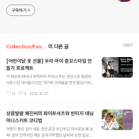
구독하기
더보기
Collection/Fashion
의 다른 글
[어린이날 옷 선물] 우리 아이 훈꼬스타일 만
들기 프로젝트
글 내용
이 세상에 태어나 무럭무럭 자라나 주는 것만으로 충분히
사랑스런 아이들이지만, 여기에 귀여움을 한껏 돋보기에
하는 아동복 패션 아이템을 선물해 내 아이, 내 조카들을 훈
13
3
2012. 4. 27.
훈한 꼬마로 거듭나게 하는 건 어떨까요? 곧 다가올 어린이
날을 맞아 우리 아이들을 깨물어주고 싶도록 앙증맞게 만
들어 줄 패션 선물 리스트들 미리 뽑아 봤답니다~ 풍성한
상큼발랄 혜진씨의 화이트셔츠와 빈티지 데님
발레리나 스커트가 달려 있거나 깜찍한 레이스와 프릴이
층층이 달려 있는 프릴 원피스, 또는 시원하고 앙증맞게 입
미니스커트 코디법
글 내용
을 수 있는 슬리브 원피스나 노출조차 귀여운 미니멀한 튜
어쩐지 좋은 일이 생길 것만 같은 두근두근 따사로운 봄 날
브톱 원피스 등 어린이날 공주님들한테는 이런 사랑스럽고
씨! 얼마 전까지만 해도 오락가락했던 날씨와 심한 일교차
드레시한 원피스를 선물해 주면 어떨까요? 사실 이런 공주