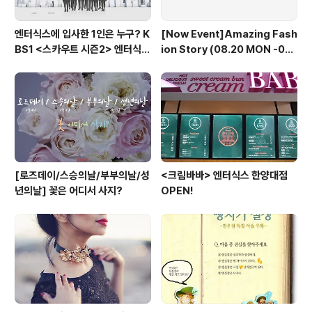
엔터식스에 입사한 1인은 누구? K
[Now Event]Amazing Fash
BS1 <스카우트 시즌2> 엔터식스
ion Story (08.20 MON -08.
편 방송 후기
30 THU)
[로즈데이/스승의날/부부의날/성
<크림바바> 엔터식스 한양대점
년의날] 꽃은 어디서 사지?
OPEN!