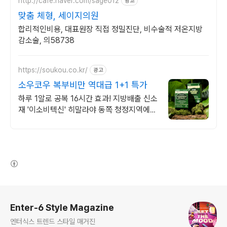
http://cafe.naver.com/sage012
광고
맞춤 체형, 세이지의원
합리적인비용, 대표원장 직접 정밀진단, 비수술적 저온지방
감소술, 의58738
https://soukou.co.kr/
광고
소우코우 복부비만 역대급 1+1 특가
하루 1알로 공복 16시간 효과! 지방배출 신소
재 '이소비텍신' 히말라야 동쪽 청정지역에서
자란 귀한 와사비만을 선별
(새창열림)
로그 정보
Enter-6 Style Magazine
엔터식스 트렌드 스타일 매거진