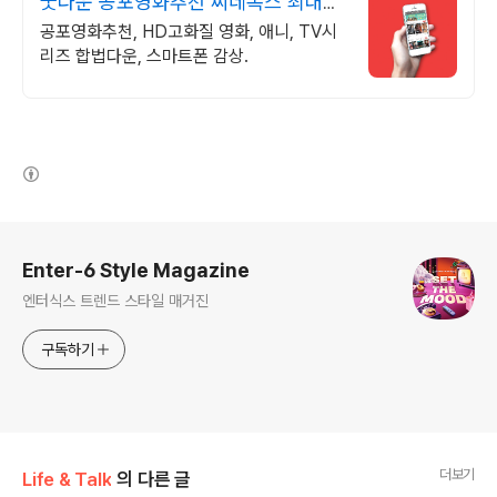
굿다운 공포영화추천 씨네폭스 최대3
만원+10%추가적립
공포영화추천, HD고화질 영화, 애니, TV시
리즈 합법다운, 스마트폰 감상.
(새창열림)
로그 정보
Enter-6 Style Magazine
엔터식스 트렌드 스타일 매거진
구독하기
더보기
Life & Talk
의 다른 글