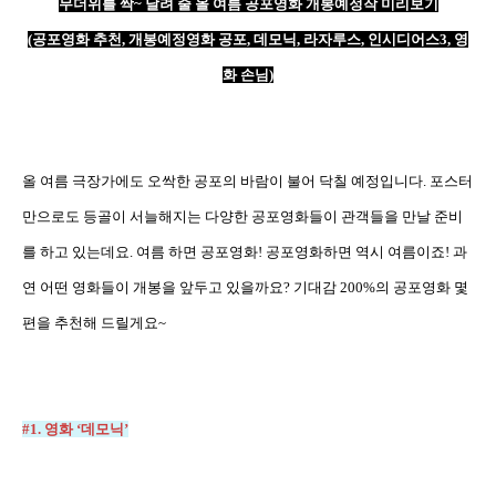
무더위를 싹
~
날려 줄 올 여름 공포영화 개봉예정작 미리보기
(
공포영화 추천
,
개봉예정영화 공포
,
데모닉
,
라자루스
,
인시디어스
3,
영
화 손님
)
올 여름 극장가에도 오싹한 공포의 바람이 불어 닥칠 예정입니다
.
포스터
만으로도 등골이 서늘해지는 다양한 공포영화들이 관객들을 만날 준비
를 하고 있는데요
.
여름 하면 공포영화
!
공포영화하면 역시 여름이죠
!
과
연 어떤 영화들이 개봉을 앞두고 있을까요
?
기대감
200%
의 공포영화 몇
편을 추천해 드릴게요
~
#1.
영화
‘
데모닉
’