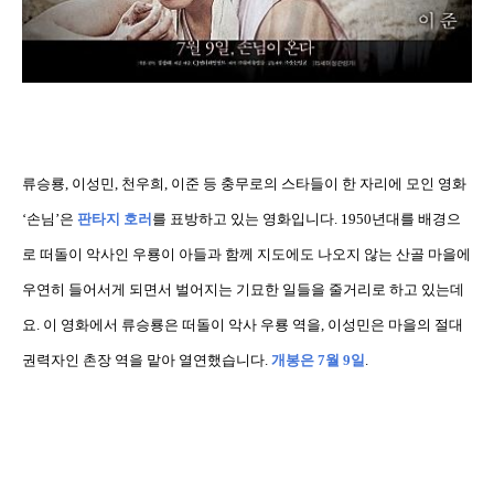
류승룡
,
이성민
,
천우희
,
이준 등 충무로의 스타들이 한 자리에 모인 영화
‘
손님
’
은
판타지 호러
를 표방하고 있는 영화입니다
. 1950
년대를 배경으
로 떠돌이 악사인 우룡이 아들과 함께 지도에도 나오지 않는 산골 마을에
우연히 들어서게 되면서 벌어지는 기묘한 일들을 줄거리로 하고 있는데
요
.
이 영화에서 류승룡은 떠돌이 악사 우룡 역을
,
이성민은 마을의 절대
권력자인 촌장 역을 맡아 열연했습니다
.
개봉은 7월 9일
.