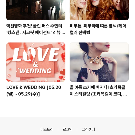
액션영화 추천! 콜린 퍼스 주연의
피부톤, 피부색에 따른 염색/헤어
‘킹스맨 : 시크릿 에이전트’ 리뷰 &
컬러 선택법
줄거리 소개 (강변 CGV)
LOVE & WEDDING [05.20
올 여름 초커에 빠지다! 초커목걸
(월) ~ 05.29(수)]
이 스타일링 (초커목걸이 코디, 초
커 코디, 여름 패션목걸이)
의안내
티스토리
로그인
고객센터