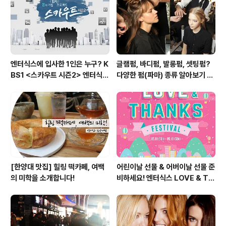
시작합니다. 그렇기 때문에 한번 개봉한 제품은 되도록 빨
리 사용하는 것이 중요한데요. 화장품은 개봉 전 유통기한
과 별도로 개봉 후 사..
엔터식스에 입사한 1인은 누구? K
글램펌, 바디펌, 발롱펌, 셋팅펌?
BS1 <스카우트 시즌2> 엔터식스
다양한 펌(파마) 종류 알아보기 여
편 방송 후기
자편
[한양대 맛집] 힐링 떡카페, 여백
어린이날 선물 & 어버이날 선물 준
의 미학을 소개합니다!
비하세요! 엔터식스 LOVE & TH
ANKS 페스티벌 [2015.05.01
~ 05.10]