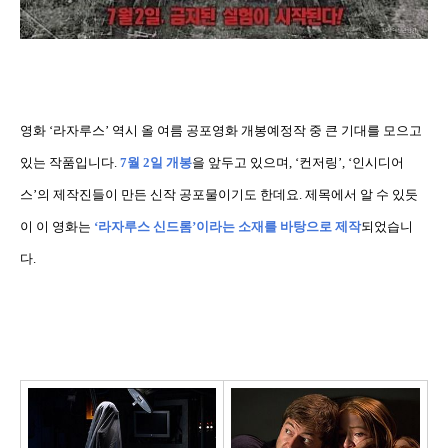
영화
‘
라자루스
’
역시 올 여름 공포영화 개봉예정작 중 큰 기대를 모으고
있는 작품입니다
.
7
월
2
일 개봉
을 앞두고 있으며
, ‘
컨저링
’, ‘
인시디어
스
’
의 제작진들이 만든 신작 공포물이기도 한데요
.
제목에서 알 수 있듯
이 이 영화는
‘
라자루스 신드롬
’
이라는 소재를 바탕으로 제작
되었습니
다
.