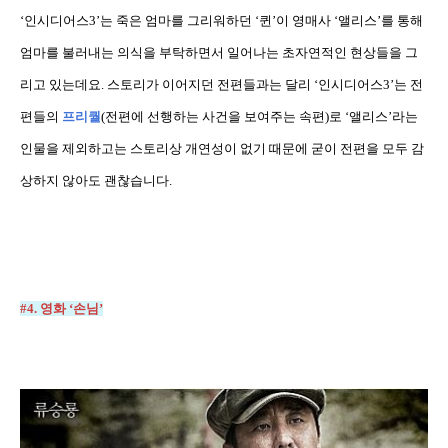
‘
인시디어스
3’
는 죽은 엄마를 그리워하던
‘
퀸
’
이 영매사
‘
앨리스
’
를 통해
엄마를 불러내는 의식을 부탁하면서 일어나는 초자연적인 현상들을 그
리고 있는데요
.
스토리가 이어지던 전편들과는 달리
‘
인시디어스
3’
는 전
편들의
프리퀄
(
전편에 선행하는 사건을 보여주는 속편
)
로
‘
앨리스
’
라는
인물을 제외하고는 스토리상 개연성이 없기 때문에 굳이 전편을 모두 감
상하지 않아도 괜찮습니다
.
#4.
영화
‘
손님
’