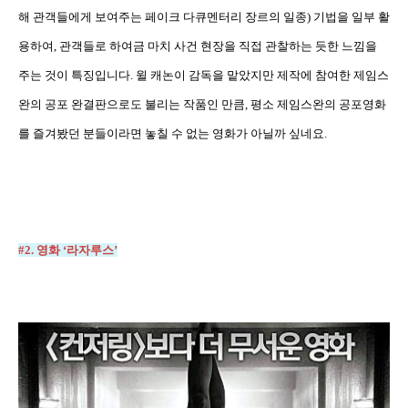
해 관객들에게 보여주는 페이크 다큐멘터리 장르의 일종
)
기법을 일부 활
용하여
,
관객들로 하여금 마치 사건 현장을 직접 관찰하는 듯한 느낌을
주는 것이 특징입니다
.
윌 캐논이 감독을 맡았지만 제작에 참여한 제임스
완의 공포 완결판으로도 불리는 작품인 만큼
,
평소 제임스완의 공포영화
를 즐겨봤던 분들이라면 놓칠 수 없는 영화가 아닐까 싶네요
.
#2.
영화
‘
라자루스
’