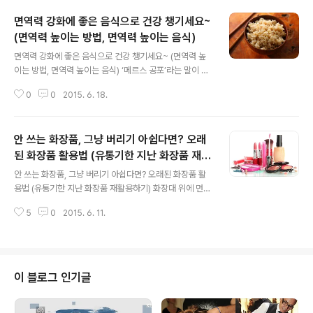
면역력 강화에 좋은 음식으로 건강 챙기세요~
(면역력 높이는 방법, 면역력 높이는 음식)
글 내용
면역력 강화에 좋은 음식으로 건강 챙기세요~ (면역력 높
이는 방법, 면역력 높이는 음식) ‘메르스 공포’라는 말이 나
올 정도로 중동호흡기증후군(MERS, 메르스)으로 인한 사
0
0
2015. 6. 18.
람들의 불안감이 점점 커지고 있습니다. 더불어 건강관리
에 대한 관심도 부쩍 높아졌는데요. 아직 백신이 완성되지
않은 질병이다 보니 예방 및 건강관리에 더욱 더 철저해 지
안 쓰는 화장품, 그냥 버리기 아쉽다면? 오래
는 것 같습니다. 그리고 질병 예방에 있어 중요한 것 중 하
나는 역시 면역력을 높이는 것일 텐데요. 면역력에 많은 영
된 화장품 활용법 (유통기한 지난 화장품 재활
글 내용
향을 끼치는 것으로 음식을 빼놓을 수 없겠죠? 면역력 강화
용하기)
안 쓰는 화장품, 그냥 버리기 아쉽다면? 오래된 화장품 활
에 도움이 되는 음식으로는 무엇이 있는지 지금부터 소개
용법 (유통기한 지난 화장품 재활용하기) 화장대 위에 먼지
해 드릴게요~ 흰 쌀밥보다 잡곡밥! 요즘 다이어트나 건강
만 쌓인 채 방치되고 있는 화장품. 그 중에는 이미 유통기한
관리 등의 이유로 흰 쌀밥 대신 현미밥을 선호하는 분들이
5
0
2015. 6. 11.
이 훌쩍 지나 더 이상 쓸 수 없는 화장품들도 있을 텐데요.
많아졌는데요. 전문가들에 따르면..
이럴 땐 대게 ‘버리는 게 좋다’라고는 하지만 얼마 쓰지도
않은 제품이라면 아까운 마음이 드는 것도 사실입니다. 사
놓고 선뜻 손이 가질 않아 방치되고만 있는 화장품, 또는 그
상태로 유통기한을 넘겨버린 화장품이 있다면, 이제는 조
이 블로그 인기글
금 다르게 활용해 보는 건 어떨까요? 오래된 화장품, 피부
엔 독 화장품은 개봉한 그 순간부터 각종 세균에 노출되기