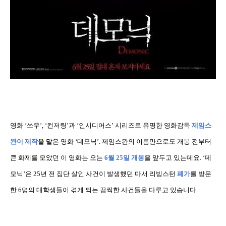
영화
‘
쏘우
’, ‘
컨저링
’
과
‘
인시디어스
’
시리즈로 유명한 영화감독
제임스
완이 제작
을 맡은 영화
‘
데모닉
’.
제임스완의 이름만으로도 개봉 전부터
큰 화제를 모았던 이 영화는 오는
6
월
25
일 개봉
을 앞두고 있는데요
. ‘
데
모닉
’
은
25
년 전 집단 살인 사건이 발생했던 마서 리빙스턴
폐가
를 방문
한
6
명의 대학생들이 겪게 되는 끔찍한 사건들을 다루고 있습니다
.