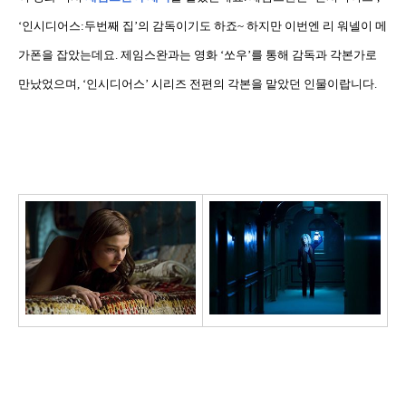
‘
인시디어스
:
두번째 집
’
의 감독이기도 하죠
~
하지만 이번엔 리 워넬이 메
가폰을 잡았는데요
.
제임스완과는 영화
‘
쏘우
’
를 통해 감독과 각본가로
만났었으며
, ‘
인시디어스
’
시리즈 전편의 각본을 맡았던 인물이랍니다
.