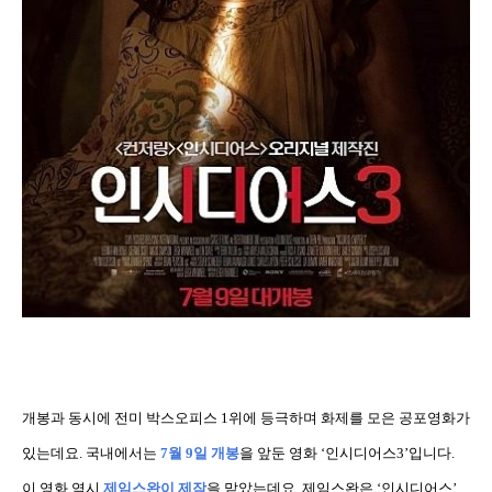
개봉과 동시에 전미 박스오피스
1
위에 등극하며 화제를 모은 공포영화가
있는데요
.
국내에서는
7
월
9
일 개봉
을 앞둔 영화
‘
인시디어스
3’
입니다
.
이 영화 역시
제임스완이 제작
을 맡았는데요
.
제임스완은
‘
인시디어스
’,