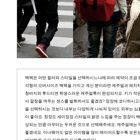
백팩은 어떤 컬러와 스타일을 선택하시느냐에 따라 제약이 조금 
각형의 오버사이즈 백팩을 가지고 계신 분이라면 캐주얼과 매치
청바지와 후드티면 학생스러운 캐주얼룩이 완성되지요
.
키가 작
서 깔창을 껴주는 센스를 발휘하셔도 좋겠죠
?
정장에 코디하시고자
을 선택하시는 것보다 내부는 다양하게 나눠져 있어도 외부는 심
이 좋아요
.
정장도 세미정장 스타일의 밝은 느낌을 주는 정장이 
상되는 만큼 아우터는 두꺼운 것으로 선택해주세요. 캐주얼에는
좋겠네요. 이너웨어도 얇은 아이템을 많이 레이어드할수록 보온성