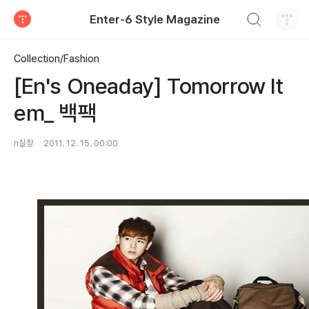
검색하기
Enter-6 Style Magazine
티스토리
Collection/Fashion
[En's Oneaday] Tomorrow It
em_ 백팩
n실장
2011. 12. 15. 00:00