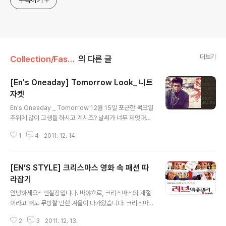
더보기
Collection/Fashion
의 다른 글
[En's Oneaday] Tomorrow Look_ 니트
자켓
글 내용
En's Oneaday _ Tomorrow 12월 15일 포근한 목요일
추위에 많이 고생들 하시고 계시죠? 날씨가 너무 제멋대로
라 감기로 고생하시는 분들이 많으신 듯 합니다. 감기는 무
1
4
2011. 12. 14.
엇보다도 예방이 중요한데요. 독감 주사를 맞지 않으셨다
면 독감 예방주사부터 맞으시고요. 온도 조절을 잘 해주셔
야 되요. 갑자기 몸이 갑자기 덥거나 추워지면 더욱 감기에
[EN’S STYLE] 크리스마스 영화 속 패션 따
걸릴 확률이 높거든요. 적정 온도를 계속 지켜주시는 것이
좋답니다. 내일은 겨울치고는 포근한 날씨가 될 것으로 예
라잡기
글 내용
상됩니다. 아우터를 조금 얇게 입으셔도 좋을 것 같아요. 특
안녕하세요~ 엔실장입니다. 바야흐로, 크리스마스의 계절
히 남성분들은 매일같이 같은 코디를 많이 하시잖아요. 내
이라고 해도 무방할 만한 겨울이 다가왔습니다. 크리스마
일은 니트 아우터로 조금 색다른 면을 보여주심은 어떨까
스하면 떠오르는 것. 참으로 여러 가지가 있는데요. 아름답
요? CK진은 모던한 스타일의 아이템들이 많은 곳이죠. 디
2
3
2011. 12. 13.
고 흥겨운 캐롤송과 크리스마스를 더욱 빛내 줄 하얀 눈꽃