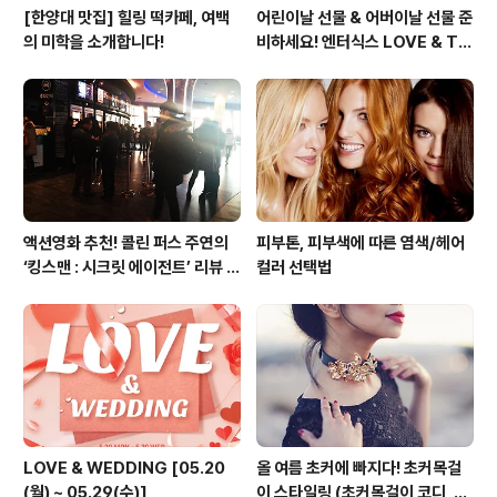
[한양대 맛집] 힐링 떡카페, 여백
어린이날 선물 & 어버이날 선물 준
의 미학을 소개합니다!
비하세요! 엔터식스 LOVE & TH
ANKS 페스티벌 [2015.05.01
~ 05.10]
액션영화 추천! 콜린 퍼스 주연의
피부톤, 피부색에 따른 염색/헤어
‘킹스맨 : 시크릿 에이전트’ 리뷰 &
컬러 선택법
줄거리 소개 (강변 CGV)
LOVE & WEDDING [05.20
올 여름 초커에 빠지다! 초커목걸
(월) ~ 05.29(수)]
이 스타일링 (초커목걸이 코디, 초