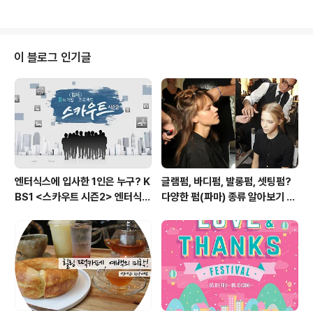
자인 라인이 군더더기 ..
송이부터, 산타, 루돌프, 케익, 길거리를 예쁘게 수놓은 반
짝반짝 꼬마전구, 사랑하는 연인, 가족과의 오붓한 한 때까
지… 헥헥… 이처럼 많은 것이 떠오르고 왠지 마음 한구석
이 따뜻해지는 시기라서 그런지, 크리스마스에는 많은 영
이 블로그 인기글
화들이 개봉을 하고, 다른 영화들보다 우리의 기억 속에 진
하게 남아있는 것 같네요. 그럼 오늘은 크리스마스 시즌을
맞아, 대표적인 크리스마스 영화인 ‘러브 액츄얼리’와 ‘로맨
틱 홀리데이’ 속 패션에 대해 집고 넘어가는 시간을 가져볼
까 합니다. “Love actuall..
엔터식스에 입사한 1인은 누구? K
글램펌, 바디펌, 발롱펌, 셋팅펌?
BS1 <스카우트 시즌2> 엔터식스
다양한 펌(파마) 종류 알아보기 여
편 방송 후기
자편