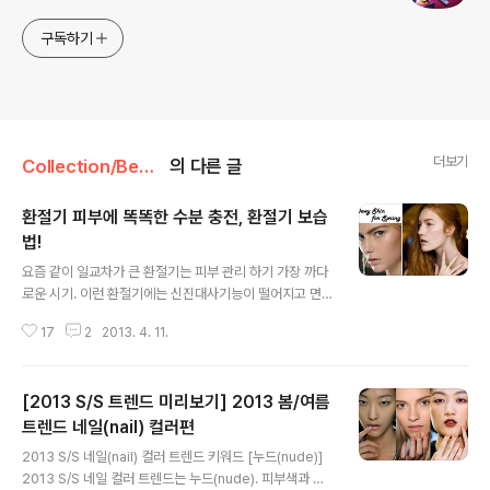
구독하기
더보기
Collection/Beauty
의 다른 글
환절기 피부에 똑똑한 수분 충전, 환절기 보습
법!
글 내용
요즘 같이 일교차가 큰 환절기는 피부 관리 하기 가장 까다
로운 시기. 이런 환절기에는 신진대사기능이 떨어지고 면
역력이 약해지면서 피부가 황사나 꽃가루 등으로부터 쉽게
17
2
2013. 4. 11.
자극을 받을 수 있습니다. 때문에 각별한 주의가 필요한데
요, 특히 건조한 바람에 노출되면 피부 속 수분을 증발시켜
각질이 일어나고 주름 등 피부 노화가 빠르게 진행되기 때
[2013 S/S 트렌드 미리보기] 2013 봄/여름
문에 건강하고 매끄러운 피부를 위해서는 충분한 수분공급
과 피부 속 수분을 사수하려는 노력이 필요합니다. 환절기
트렌드 네일(nail) 컬러편
글 내용
의 건조한 날씨에 푸석해져만가는 피부를 두고 볼 수 없어
2013 S/S 네일(nail) 컬러 트렌드 키워드 [누드(nude)]
미스트를 뿌리거나 수분크림을 듬뿍 발라 수분감을 주지만
2013 S/S 네일 컬러 트렌드는 누드(nude). 피부색과 유