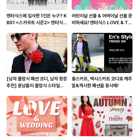
엔터식스에 입사한 1인은 누구? K
어린이날 선물 & 어버이날 선물 준
BS1 <스카우트 시즌2> 엔터식스
비하세요! 엔터식스 LOVE & TH
편 방송 후기
ANKS 페스티벌 [2015.05.01
~ 05.10]
[남자 졸업식 패션 코디, 남자 정장
롱스커트, 맥시스커트 코디로 캐주
추천] 훈남들의 졸업식 스타일링
얼&섹시한 패션을 동시에!
비법 대공개!