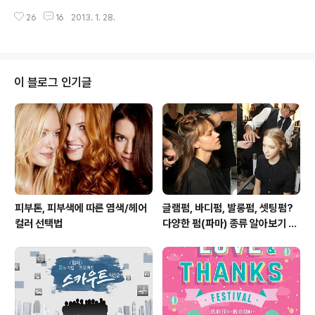
그것도 잠시, 조금만 지나면 금세 푸석해지는 피부에 속상
사한 컬러로 스킨톤이라고도 불리는 누드 컬러가 올 시즌
하셨나요. 혹시 무작정 뿌리고 바르기만 하진 않았는지요?
26
16
2013. 1. 28.
수많은 디자이너의 런웨이를 장악하며 2013 S/S 네일 컬
수분크림도 미스트도 제대로 발라야 피부 속..
러 트렌드로 떠올랐습니다. 누드 컬러는 바른 듯 안 바른 듯
단아하면서도 깔끔한 이미지를 주는 대표 색상인데요. 그
래서인지 누드 컬러는 주로 격식 있는 자리에서 자주 볼 수
있죠~ 어른들이 선호하는 컬러이기도 하구요, 이런 참~한
이 블로그 인기글
누드 컬러가 이번 시즌 우리의 손을 물들이겠습니다. 위의
사진은 2013 S/S 네일 컬러 누드(nude)의 정석적인 컬
러, 우리 말로 하면 '살색'을 바른 모습 입니다. 무펄의 완벽
한 스킨톤, 누드 컬러를 발랐는데요, 너무 깔끔하..
피부톤, 피부색에 따른 염색/헤어
글램펌, 바디펌, 발롱펌, 셋팅펌?
컬러 선택법
다양한 펌(파마) 종류 알아보기 여
자편