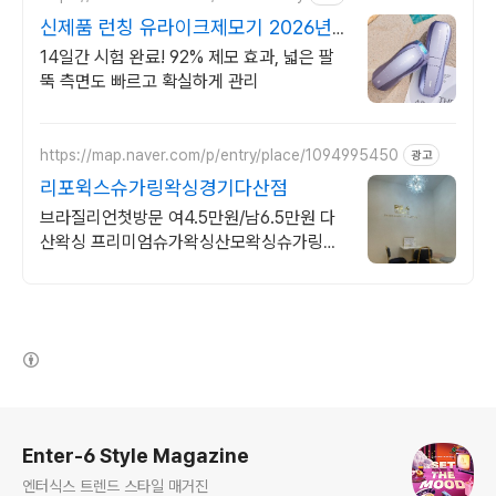
신제품 런칭 유라이크제모기 2026년
신제품 런칭
14일간 시험 완료! 92% 제모 효과, 넓은 팔
뚝 측면도 빠르고 확실하게 관리
https://map.naver.com/p/entry/place/1094995450
광고
리포윅스슈가링왁싱경기다산점
브라질리언첫방문 여4.5만원/남6.5만원 다
산왁싱 프리미엄슈가왁싱산모왁싱슈가링전
문 첫방문 당일리뷰작성 남65,000 여
45,000 (1인1회 가능)
(새창열림)
로그 정보
Enter-6 Style Magazine
엔터식스 트렌드 스타일 매거진