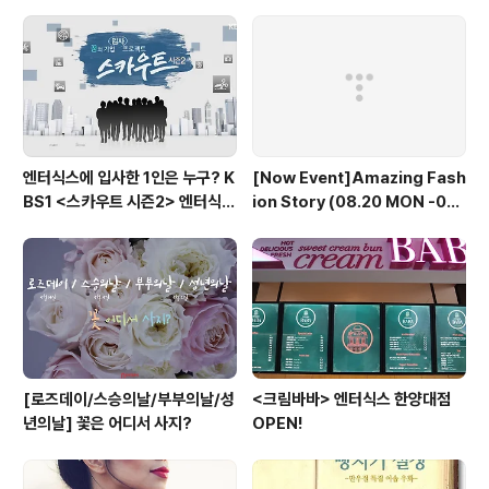
자편
엔터식스에 입사한 1인은 누구? K
[Now Event]Amazing Fash
BS1 <스카우트 시즌2> 엔터식스
ion Story (08.20 MON -08.
편 방송 후기
30 THU)
[로즈데이/스승의날/부부의날/성
<크림바바> 엔터식스 한양대점
년의날] 꽃은 어디서 사지?
OPEN!