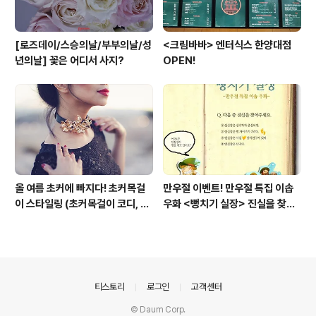
[로즈데이/스승의날/부부의날/성
<크림바바> 엔터식스 한양대점
년의날] 꽃은 어디서 사지?
OPEN!
올 여름 초커에 빠지다! 초커목걸
만우절 이벤트! 만우절 특집 이솝
이 스타일링 (초커목걸이 코디, 초
우화 <뻥치기 실장> 진실을 찾으
커 코디, 여름 패션목걸이)
면 선물이 팡팡!
의안내
티스토리
로그인
고객센터
© Daum Corp.