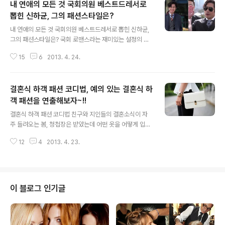
내 연애의 모든 것 국회의원 베스트드레서로
뽑힌 신하균, 그의 패션스타일은?
글 내용
내 연애의 모든 것 국회의원 베스트드레서로 뽑힌 신하균,
그의 패션스타일은? 국회 로맨스라는 재미있는 설정의 내
연애의 모든 것. 극중 국회의원 역을 맡고 있는 신하균이 최
15
6
2013. 4. 24.
근 베스트 드레서 국회의원 1위에 선정되어 화제입니다. 내
연애의 모든 것에서 댄디룩의 진수를 보여주고 있는 신하
균은 전체적으로 수트와 코트를 이용해 무게감 있는 스타
결혼식 하객 패션 코디법, 예의 있는 결혼식 하
일링을 선보이고 있는데요. 신하균 패션스타일은 스카프와
가방, 화려한 패턴의 넥타이 등 악세서리를 활용해 더욱 섬
객 패션을 연출해보자~!!
글 내용
세함이 느껴진다는 것이 특징이랍니다. 신하균 패션스타일
결혼식 하객 패션 코디법 친구와 지인들의 결혼소식이 자
을 보시면 클래식한 수트에 액세서리를 많이 활용하는 것
주 들려오는 봄, 청첩장은 받았는데 어떤 옷을 어떻게 입고
을 보실 수 있습니다. 신하균은 정치계와는 어울리지 않을
가야 좋을지 막막하신가요? 그 날의 주인공 신부보다 예쁘
법한 다소 컬러풀한 스카프를 수트와 함께 매치하거나 수
12
4
2013. 4. 23.
면 안되고, 또 아무렇게나 하고 가면 예의가 아닌 어려운 결
트와 같은 톤의 스카프를 독특한 방식으로 매..
혼식 하객 패션!! 어느장단에 맞춰야 하냐구요? 지금부터
엔실장이 알려드릴게요. 결혼식 하객 패션 코디법! 함께보
시죠^^ 결혼식 하객 패션의 핵심 키워드는 바로 예의와 감
각. 아시다시피 결혼식의 주인공인 신랑, 신부보다 더 화려
이 블로그 인기글
해 보이는 코디는 자칫 예의에 어긋나 보일 수 있으니 주의
해주시는 게 좋아요. 하지만 그렇다고 결혼식에 평소와 같
이 무난한 차림으로 갈 수는 없겠죠? 따라서 시간, 장소, 상
황에 맞는 단정하면서도 감각적인 패션을 완성하는 것이