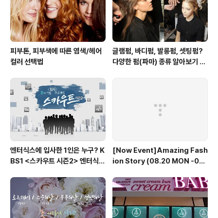
중요합니다. 블랙&화이트에 포인..
피부톤, 피부색에 따른 염색/헤어
글램펌, 바디펌, 발롱펌, 셋팅펌?
컬러 선택법
다양한 펌(파마) 종류 알아보기 여
자편
엔터식스에 입사한 1인은 누구? K
[Now Event]Amazing Fash
BS1 <스카우트 시즌2> 엔터식스
ion Story (08.20 MON -08.
편 방송 후기
30 THU)