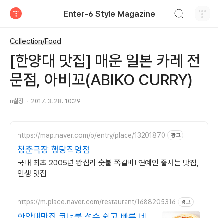
검색하기
Enter-6 Style Magazine
티스토리
Collection/Food
[한양대 맛집] 매운 일본 카레 전
문점, 아비꼬(ABIKO CURRY)
n실장
2017. 3. 28. 10:29
https://map.naver.com/p/entry/place/13201870
광고
청춘극장 행당직영점
국내 최초 2005년 왕십리 숯불 쪽갈비! 연예인 줄서는 맛집,
인생 맛집
https://m.place.naver.com/restaurant/1688205316
광고
한양대맛집 코너룸 성수 쉽고 빠른 네