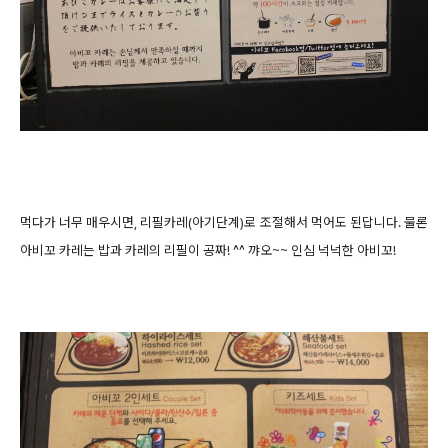
먹다가 너무 매우시면, 리필카레(아기단계)로 조절해서 먹어도 된답니다. 물론
아비꼬 카레는 밥과 카레의 리필이 공짜! ^^ 꺄오~~ 인심 넉넉한 아비꼬!