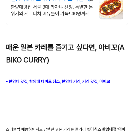
이버 예약
한양대맛집 서울 3대 라자냐 선정, 특별한 분
위기와 시그니쳐 메뉴들이 가득! 40명까지
수용가능한 넓은 매장에서 데이트, 회식, 모
임을 즐겨보세요
매운 일본 카레를 즐기고 싶다면, 아비꼬(A
BIKO CURRY)
- 한양대 맛집, 한양대 데이트 장소, 한양대 커리, 커리 맛집, 아비꼬
스리슬쩍 매콤하면서도 담백한 일본 카레를 즐기러
엔터식스 한양대점 '아비