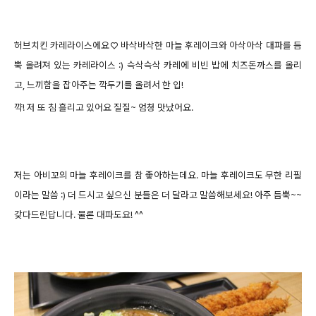
허브치킨 카레라이스에요♡ 바삭바삭한 마늘 후레이크와 아삭아삭 대파를 듬
뿍 올려져 있는 카레라이스 :) 슥삭슥삭 카레에 비빈 밥에 치즈돈까스를 올리
고, 느끼함을 잡아주는 깍두기를 올려서 한 입!
꺅! 저 또 침 흘리고 있어요 질질~ 엄청 맛났어요.
저는 아비꼬의 마늘 후레이크를 참 좋아하는데요. 마늘 후레이크도 무한 리필
이라는 말씀 :) 더 드시고 싶으신 분들은 더 달라고 말씀해보세요! 아주 듬뿍~~
갖다드린답니다. 물론 대파도요! ^^