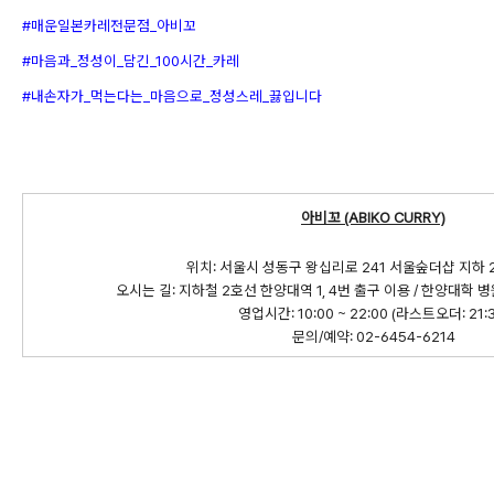
#매운일본카레전문점_아비꼬
#마음과_정성이_담긴_100시간_카레
#내손자가_먹는다는_마음으로_정성스레_끓입니다
아비꼬 (ABIKO CURRY)
위치: 서울시 성동구 왕십리로 241 서울숲더샵 지하 
오시는 길: 지하철 2호선 한양대역 1, 4번 출구 이용 / 한양대학 
영업시간: 10:00 ~ 22:00 (라스트오더: 21:3
문의/예약: 02-6454-6214