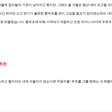
겨울에 접어들며 기온이 낮아지긴 했지만
,
그래도 올 겨울은 평년 대비 포근할 
하긴 하지만 신고 벗기가 불편한 롱부츠를 굳이 고집할 필요가 없어졌는데요
.
대
으로 떠올랐습니다
.
롱부츠에 비해 가격대가 저렴하고 또한 치마나 바지에 두루두
 추천
츠라고 할지라도 내게 어울리지 않는다면 무용지물
!
부츠를 고를 때에는 내 체형