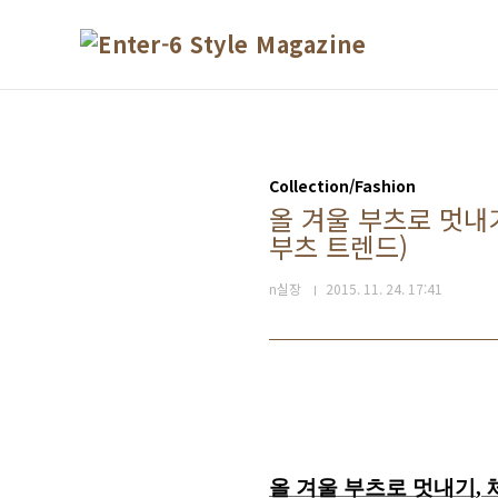
본문 바로가기
Collection/Fashion
올 겨울 부츠로 멋내기
부츠 트렌드)
n실장
2015. 11. 24. 17:41
올 겨울 부츠로 멋내기
,