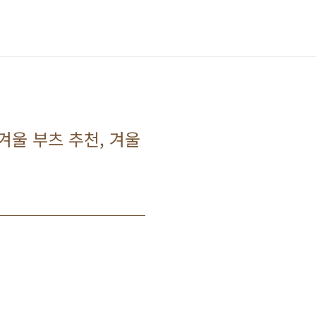
겨울 부츠 추천, 겨울