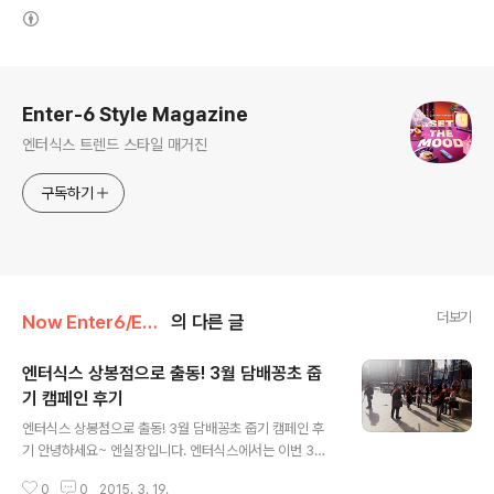
(새창열림)
로그 정보
Enter-6 Style Magazine
엔터식스 트렌드 스타일 매거진
구독하기
더보기
Now Enter6/En’s Diary
의 다른 글
엔터식스 상봉점으로 출동! 3월 담배꽁초 줍
기 캠페인 후기
글 내용
엔터식스 상봉점으로 출동! 3월 담배꽁초 줍기 캠페인 후
기 안녕하세요~ 엔실장입니다. 엔터식스에서는 이번 3월
에도 어김없이 담배꽁초 줍기 캠페인을 시행하였는데요.
0
0
2015. 3. 19.