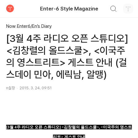
검색하기
Enter-6 Style Magazine
티스토리
Now Enter6/En’s Diary
[3월 4주 라디오 오픈 스튜디오]
<김창렬의 올드스쿨>, <이국주
의 영스트리트> 게스트 안내 (걸
스데이 민아, 에릭남, 알맹)
n실장
2015. 3. 24. 09:51
[3
월
4
주 라디오 오픈 스튜디오
] <
김창렬의 올드스쿨
>, <
이국주의 영스트
리트
>
게스트 안내