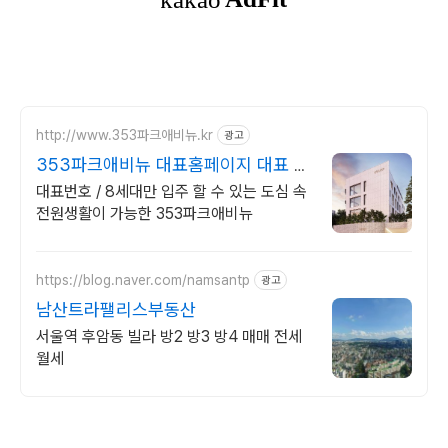
http://www.353파크애비뉴.kr
광고
353파크애비뉴 대표홈페이지 대표 문
의 I688-6549
대표번호 / 8세대만 입주 할 수 있는 도심 속
전원생활이 가능한 353파크애비뉴
https://blog.naver.com/namsantp
광고
남산트라팰리스부동산
서울역 후암동 빌라 방2 방3 방4 매매 전세
월세