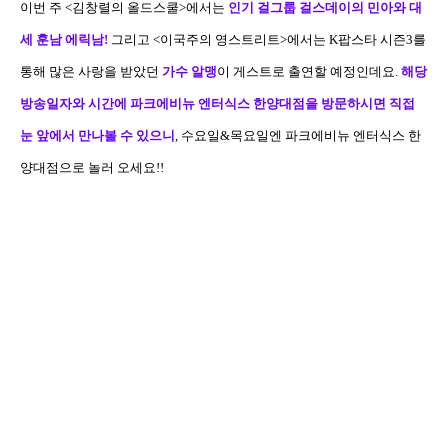
이번 주
<
김창렬의 올드스쿨
>
에서는
인기 걸그룹 걸스데이의 민아와 대
세 훈남 에릭남
!
그리고
<
이국주의 영스트리트
>
에서는
K
팝스타 시즌
3
를
통해 많은 사랑을 받았던
가수 알맹
이 게스트로 출연할 예정인데요
.
해당
방송일자와 시간에 파크에비뉴 엔터식스 한양대점을 방문하시면 직접
눈 앞에서 만나볼 수 있으니
,
수요일
&
목요일엔 파크에비뉴 엔터식스 한
양대점으로 놀러 오세요
!!