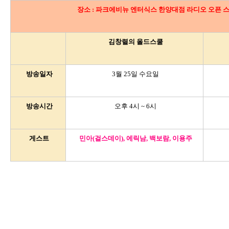
장소
:
파크에비뉴 엔터식스 한양대점 라디오 오픈 
김창렬의 올드스쿨
방송일자
3
월
25
일 수요일
방송시간
오후
4
시
~ 6
시
게스트
민아
(
걸스데이
),
에릭남
,
백보람
,
이용주