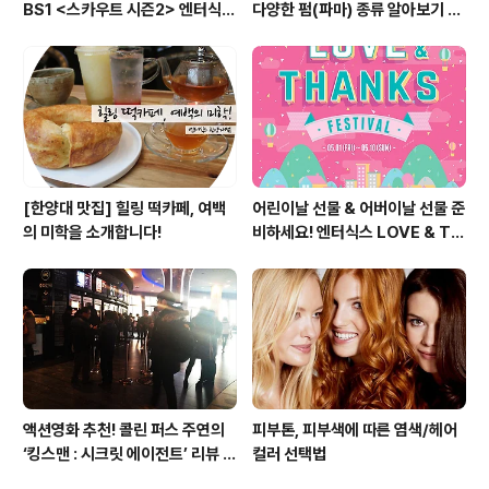
BS1 <스카우트 시즌2> 엔터식스
다양한 펌(파마) 종류 알아보기 여
편 방송 후기
자편
[한양대 맛집] 힐링 떡카페, 여백
어린이날 선물 & 어버이날 선물 준
의 미학을 소개합니다!
비하세요! 엔터식스 LOVE & TH
ANKS 페스티벌 [2015.05.01
~ 05.10]
액션영화 추천! 콜린 퍼스 주연의
피부톤, 피부색에 따른 염색/헤어
‘킹스맨 : 시크릿 에이전트’ 리뷰 &
컬러 선택법
줄거리 소개 (강변 CGV)