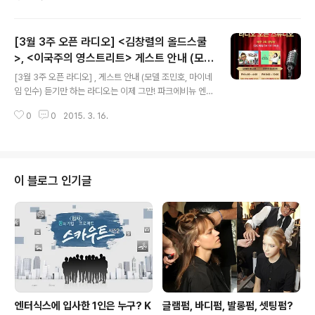
담배꽁초 줍기 캠페인은 깨끗한 거리를 만들기 위해 지난
해 11월부터 매 월 1회씩 엔터식스에서 실시하고 있는 캠페
인이랍니다. 엔터식스 지점들을 중심으로 매 월 셋째 주 수
[3월 3주 오픈 라디오] <김창렬의 올드스쿨
요일에 진행되는데요. 이번 캠페인 장소는 바로 엔터식스
상봉점이었습니다. 따스한 봄 햇살이 유난히도 쨍쨍했던
>, <이국주의 영스트리트> 게스트 안내 (모델
글 내용
오늘! 엔터식스 상봉점에 엔터식스 직원들이 모였습니다.
조민호, 마이네임 인수)
[3월 3주 오픈 라디오] , 게스트 안내 (모델 조민호, 마이네
다들 도착하자마자 캠페인 띠를 어깨에 두르고 저마다 집
임 인수) 듣기만 하는 라디오는 이제 그만! 파크에비뉴 엔터
게를 하나씩 들었는데요. 여러 번 해왔던 캠페인이지만 상
식스 한양대점에 있는 SBS 라디오 오픈 스튜디오에 방문
봉점에서는 처음으로 진행되는 만큼, 출발 전 이동 루트에
0
0
2015. 3. 16.
하셔서, 과 생방송을 직접 눈으로 보고 즐겨 보세요~ 방송
대한 설명을 간략하게 진행합니다. 이동 루트도 ..
을 더욱 더 즐겁게 만들어 줄 3월 3주차 게스트를 소개해
드립니다. 장소 : 파크에비뉴 엔터식스 한양대점 라디오 오
픈 스튜디오 (지하 2층) 김창렬의 올드스쿨 이국주의 영스
트리트 방송일자 3월 18일 수요일 3월 19일 목요일 방송
이 블로그 인기글
시간 오후 4시 ~ 6시 오후 8시 ~ 10시 게스트 백보람 / 이
용주 조민호 / 인수(마이네임) 파크에비뉴 엔터식스 한양대
점 오픈 스튜디오에서는 매주 수요일 , 매주 목요일엔 가 생
방송으로 진행됩니다. 방송 시간에 맞춰 오픈 스튜디오 앞
에 방..
엔터식스에 입사한 1인은 누구? K
글램펌, 바디펌, 발롱펌, 셋팅펌?