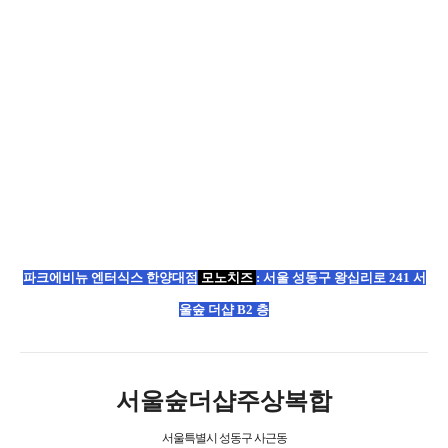
파크에비뉴 엔터식스 한양대점
모노치즈
:
서울 성동구 왕십리로 241 서
울숲 더샵 B2 층