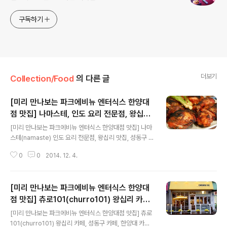
구독하기
더보기
Collection/Food
의 다른 글
[미리 만나보는 파크에비뉴 엔터식스 한양대
점 맛집] 나마스테, 인도 요리 전문점, 왕십리
글 내용
맛집, 성동구 맛집, 한양대 맛집
[미리 만나보는 파크에비뉴 엔터식스 한양대점 맛집] 나마
스테(namaste) 인도 요리 전문점, 왕십리 맛집, 성동구 맛
집, 한양대 맛집 나마스테?(namaste) 한국에서 즐기는 정
0
0
2014. 12. 4.
통 인도 요리 전문 음식점, 나마스테는 해외 특급 호텔 및
일류 레스토랑에서 10년이상 경력을 쌓아온 베테랑 주방
장들이 현지에서 직접 수입된 엄선된 향신료와 허브, 그리
[미리 만나보는 파크에비뉴 엔터식스 한양대
고 신선한 국산 야채로 현지의 깊은 맛과 향을 선사하는 특
급 정통 인도 요리 음식점입니다. 인도풍의 클래식하면서
점 맛집] 츄로101(churro101) 왕십리 카페,
글 내용
도 고급스러운 분위기가 물씬 풍기는 나마스테 레스토랑은
성동구 카페, 한양대 카페, 왕십리 츄러스
[미리 만나보는 파크에비뉴 엔터식스 한양대점 맛집] 츄로
서울에 주재하는 외국인들에게 더욱 유명한 숨겨진 맛집
101(churro101) 왕십리 카페, 성동구 카페, 한양대 카페,