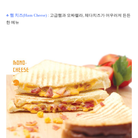
♣
햄 치즈(
Ham Cheese)
:
고급햄과 모짜렐라, 체다치즈가 어우러져 든든
한 메뉴