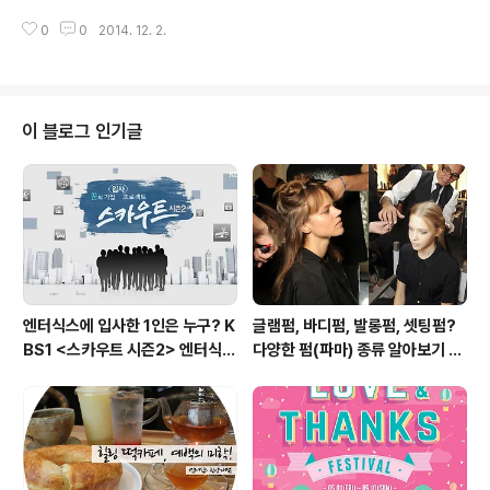
입니다. 각종 요리대회에서 매년 우수상을 휩쓰는 실력을
왕십리 츄러스 스페인에서는 츄러스를 진한 핫 초콜렛에
가진 현지 요리사들이 품격있는 인도요리를 제공합니다.
0
0
2014. 12. 2.
찍어 먹는다는 사실, 알고 계신가요? 파크에비뉴 엔터식스
나마스테 위치? 나마스테는 현재 ..
한양대점으로 오시면 이 차별화된 츄러스를 맛보실 수 있
답니다. 이름하여 '츄로101(churro101)' 츄로101(churr
o101)? 츄로101(churro101)은 스페니쉬 츄러스 전문점
입니다. 주문과 동시에 즉석에서 만들어지는 따뜻하고 달
이 블로그 인기글
콤한 츄러스를 진한 스페니쉬 핫 초콜렛에 듬뿍 찍어드시
면 냉동 츄러스와는 비교할 수 없는 새로운 미식 경험을 하
실 수 있습니다. 국내에는 생소한 '스페니쉬 츄러스'를 중심
으로 다양하고 독특한 음료를 더하여 각종 매스컴에서도
주목하..
엔터식스에 입사한 1인은 누구? K
글램펌, 바디펌, 발롱펌, 셋팅펌?
BS1 <스카우트 시즌2> 엔터식스
다양한 펌(파마) 종류 알아보기 여
편 방송 후기
자편