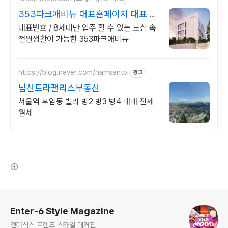
353파크애비뉴 대표홈페이지 대표 문
의 I688-6549
대표번호 / 8세대만 입주 할 수 있는 도심 속
전원생활이 가능한 353파크애비뉴
https://blog.naver.com/namsantp
광고
남산트라팰리스부동산
서울역 후암동 빌라 방2 방3 방4 매매 전세
월세
(새창열림)
로그 정보
Enter-6 Style Magazine
엔터식스 트렌드 스타일 매거진