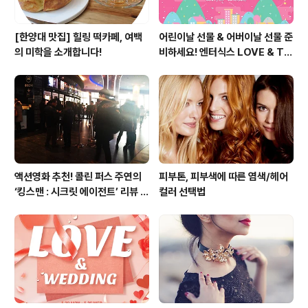
[한양대 맛집] 힐링 떡카페, 여백
어린이날 선물 & 어버이날 선물 준
의 미학을 소개합니다!
비하세요! 엔터식스 LOVE & TH
ANKS 페스티벌 [2015.05.01
~ 05.10]
액션영화 추천! 콜린 퍼스 주연의
피부톤, 피부색에 따른 염색/헤어
‘킹스맨 : 시크릿 에이전트’ 리뷰 &
컬러 선택법
줄거리 소개 (강변 CGV)