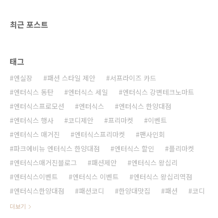
랑을 받을 컬러는? 바로 화이트
주 볼 수 있어서 사실 조금 놀랍기도
(white) 컬러 입니다. 2013년 S/S
했답니다. 백팩은 여성분들에게 대학
최근 포스트
트렌드 2. 미니멀리즘 매년 S/S(봄/
교 이후로 생소한 아이템이었잖아요.
여름)..
하지만 요즘에는 스타일에 ..
태그
엔실장
패션 스타일 제안
서프라이즈 카드
엔터식스 동탄
엔터식스 세일
엔터식스 강변테크노마트
엔터식스프로모션
엔터식스
엔터식스 한양대점
엔터식스 행사
코디제안
프리마켓
이벤트
엔터식스 매거진
엔터식스프리마켓
팬사인회
파크에비뉴 엔터식스 한양대점
엔터식스 할인
플리마켓
엔터식스매거진블로그
패션제안
엔터식스 왕십리
엔터식스이벤트
엔터식스 이벤트
엔터식스 왕십리역점
엔터식스한양대점
패션코디
한양대맛집
패션
코디
더보기