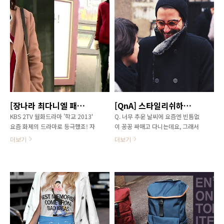
일(hair style) 트렌드 키워드 [내추럴
실장과 함께 보시죠! 2013 S/S 백
(natural)] 2013년 S/S 시즌에는 지
(BAG) 트렌드 키워드 [화이트, 파스
난 가을, 겨울에 이어 자연스러운 스
텔, 뱀피] 1. 화이트 2013년 S/S 트
타일링이 유행할 전망입니다. 특히
렌드 의상편에서도 전해드렸던 화이
여성미를 극대화시킬 수 있는 롱 웨
트 컬러! 이번 시즌에는 올 화이트룩
이브 스타일이 이번 시즌에도 유행을
이 부담스럽지 않을 정도로 화이트가
이어갈 전망인데요. 올 시즌엔 작년
대세를 이룰 전망입니다. 그러니 백
보다 좀 더 자연스러운 웨이브가 트
(가방) 트렌드서도 예외가 아니겠죠?
렌드를 주도하겠습니다. 따라서 인위
쉽게 더러워질 수 있다는 이유로 꺼
적인 컬이 아닌 있는 듯 없는 듯한 '파
려졌던 화이트 백(가방)이 올해는 에
[장나라 최다니엘 패션] 학교 2013 장나라와 최다니엘의 센스있는 선생님 패션 따라잡기
[QnA] 스타일리쉬하고 보온성도 뛰어난 겨울철 털모자/니트모자 추천
마는 아니지만 풍성한 생머리'와 같
나멜, 페이턴트 등 글로시한 소재로
KBS 2TV 월화드라마 '학교 2013'
Q. 너무 추운 날씨에 요즘엔 빈틈없
은 스타일이 각광받을텐데요, 이와
재탄생 되어 대중들에게 큰 사랑을
요즘 화제의 드라마로 등극했죠! 자
이 꽁꽁 싸매고 다니는데요, 그래서
더불어 헤어..
받겠습니다. 2..
체 내 최고의 시청률을 갱신하며 꾸
그런지 요즘 괜찮은 털모자(니트모
더보기
더보기
준히 상승세를 타고 있는 '학교
자)를 하나 갖고 싶다는 생각이 드네
2013'! 극 중 장나라는 아이들을 먼
요. 찬바람이 불때마다 목도리 위로
저 생각하고 따뜻한 마음을 가진 선
드러나는 머리 부분이 너무 춥거든요
생님 정인재로, 최다니엘은 냉철하지
ㅜㅜ 마침 친구가 귀여운 방울 털모
만 아이들을 위할 줄 알고 뛰어난 능
자(니트모자)를 쓰고와서 뺏어서 잠
력을 가진 선생님 강세찬으로 열연을
깐 써보긴했는데... 처음 써봐서 그런
펼치고 있습니다. 이들의 연기만큼이
지 저한테는 영 안 어울리더라구요.
나 선생님 패션도 주목 받고 있는데
안 어울리니까 포기하고 싶은데 춥기