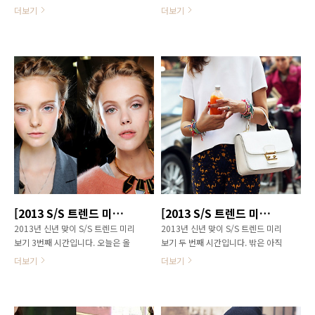
하고 정 많은 ‘최호정’역을 맡은 ‘최윤
파크랑 휘닉스 파크 중 어디로 갈까
더보기
더보기
영’ 패션 스타일에 대해 이야기 해보
고민 하다가 휘닉스 파크로 결정했는
겠습니다. 매회 상큼 발랄한 패션을
데요. 들어보니 휘닉스 파크가 물 좋
선보이며 젊은 여성들 사이에서 패셔
기로 유명하다더라고요. 이번에 스키
니스타로 떠오른 최윤영(최호정) 패
복, 보드복을 장만할까하는데, 이왕
션. 지금 함께 보시죠! [ 최윤영(최호
이면 간지나는 스키복, 보드복으로
정) 스타일 키워드 '비비드' ] 1. 비비
사고 싶어요. 물 좋기로 소문난 휘닉
드 니트 극 중 최윤영(최호정)은 짝사
스 파크에서 꿀리지 않으려면 어떤
랑에 빠진 순정녀로 최근엔 짝사랑남
스타일로 입어야 할까요? 엔실장님
상우와 결혼에 성공하며 더욱 귀엽고
도와주세요! A. 스키장에서는 무조건
순수한 여성을 연기하고 있는데요.
컬러풀이 정답! 화려한 컬러의 스키
패션도 이에 맞게 러블리하고 소녀스
복, 보드복으로 스키장 패셔니스타가
럽게 표현하고 있답니다. 여기서 최
되어보세요^^ 스키복, 보드복 패션
윤영(최호정)이 즐겨입는 아이템은
키워드는 단연 컬러풀! 그 중에서도
바로 니트! 올 겨울은 모노톤 만큼이
옐로우, 그린, 레드 등 비비드한 컬러
[2013 S/S 트렌드 미리보기] 헤어스타일편 2013 헤어트렌드는 '내추럴(NATURAL)'
[2013 S/S 트렌드 미리보기] 2013 봄/여름 트렌드 BAG(가방)편
나 비비드 컬러의 인기가 뜨거운데
의 스키복, 보드복이 인기 입니다. 비
2013년 신년 맞이 S/S 트렌드 미리
2013년 신년 맞이 S/S 트렌드 미리
요. 최윤영(최호정)은 이를 극 중 캐
비드 컬러는 하얀 눈과 잘 어울릴 뿐
보기 3번째 시간입니다. 오늘은 올
보기 두 번째 시간입니다. 밖은 아직
릭터에 반영, 비비드한 옐..
만 아니라 사고 시에도 쉽게 발견할
봄/여름 트렌드를 주도할 헤어스타일
도 춥지만 우리들의 마음은 벌써 봄
수 ..
더보기
더보기
에 대해 전해드리겠습니다. 2013
을 향해~~ 오늘은 남자친구에게 받
S/S 시즌엔 과연 어떤 스타일의 헤어
고 싶은 선물 1위, 백(가방)에 대해 전
스타일이 여심을 흔들까요? 엔실장
해드리겠습니다. 2013 S/S 시즌엔
과 함께 보시죠! 2013 S/S 헤어 스타
과연 어떤 백들이 사랑 받을까요? 엔