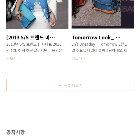
요. 특히 장나라, 최다니엘의 니트를
도 하고, 친구가 모자 하나 썼을 뿐인
이용한 선생님 패션에 관심이 쏟아지
데 스타일리쉬해 보이는 걸 보니 포
고 있답니다. 오늘은 두분의 선생님
기가 안돼요. 엔실장님 어디에나 어
패션, 일명 프레피룩에 대해 전해드
울리고 스타일리쉬한 털모자(니트모
릴게요. 함께 보시죠^^ 1. 장나라(정
자) 어디 없나요?! A. 엔실장이 추천
인재) 극 중 열혈 선생님 정인재역의
해 드릴게요! 제가 추천해드릴 모자
[2013 S/S 트렌드 미리보기] 2013 봄/여름 트렌드 의상편 '화이트&미니멀리즘'
Tomorrow Look_ 백팩
장나라는 캐릭터를 살려 평화적이면
는 요즘 핫! 뜨거운 '비니 스타일 털모
2013년 S/S 트렌드 1. 화이트 2013
En's Oneaday _ Tomorrow 2월 1
서도 지적인 룩을 연출한답니다. 캐
자(니트모자)'와 '방울 털모자(니트모
년 1월, 아직 추운 날씨지만 마음만은
일 수요일 내일이 벌써 2월이네요. 이
릭터를 살리기위해 캐주얼 룩을 주로
자)' 입니다. 겨울 패션의 포인트일
벌써 봄을 향해 있진 않으신지요? 실
번 년도에 설이 일찍이여서 더욱 1월
착..
뿐..
더보기
더보기
제로 패션계에서는 몇 달 전부터
이 빠르게 지난 것 같아요. 여러분은
2013 S/S(봄/여름) 시즌을 준비해
어떤 1월이셨어요? 1월 1일에 계획
이제 슬슬 대중들 앞에 봄 시즌 아이
했던 모든 일들을 여전히 열심히 하
템을 선보이고 있는 추세입니다. 매
고 계신가요? 아마도 작심삼일이 되
목록 더보기
년 S/S(봄/여름) 시즌에는 화사한 컬
신 분도 있을 것 같아서 오늘은 엔실
러들이 F/W(가을/겨울) 시즌에는 어
장이 백팩을 준비했습니다. 저는 왠
두운 컬러들이 강세를 보이는 일반적
지 백팩을 보면 열심히 공부하고 일
인 흐름은 2013년에도 변함이 없을
해야지! 라는 생각이 들더라고요! 내
텐데요. 여기서 우리가 주목해야할
일은 백팩을 선택해보세요! 요즘은
점은 작년까지 사랑 받았던 파스텔과
직사각형 형태의 오버사이즈 백팩이
비비드 컬러는 2인자가 될 전망이라
유행이지요? 10대 청소년 뿐만 아니
공지사항
는 것입니다. 그렇다면 2013년
라 20~30대에게도 인기가 좋고요!
S/S(봄/여름) 시즌에 가장 뜨거운 사
특히 여성분이 백팩을 맨 모습을 자