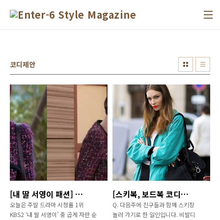
본문 바로가기
코디제안
[내 딸 서영이 패션] 내 딸 서영이 최호정(최윤영)의 상큼한 패션 스타일
[스키복, 보드복 코디법] 엔실장의 리조트룩, 스키장 패션 제안
오늘은 주말 드라마 시청률 1위
Q. 다음주에 친구들과 함께 스키장
KBS2 ‘내 딸 서영이’ 중 곱게 자란 순
놀러 가기로 한 일인입니다. 비발디