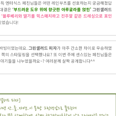
문득 엔터식스 페친님들은 어떤 레인부츠를 선호하는지 궁금해졌답
 대결은
‘
부드러운 도우 위에 향긋한 아루굴라를 얹힌’
그린샐러드
와
‘블루베리와 딸기를 믹스매치하고 진주알 같은 드레싱으로 포인
이었습니다!
말 박빙이었는데요.
그린샐러드 피자
가 아주 간소한 차이로 우승하였
느 쪽의 스타일링을 선택했나요? 또 이번 주에 센스있는 페친님들은
이야기들을 나누었을까요~? 여러분께 살짝 공개합니다^^