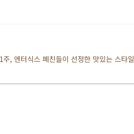
 1주, 엔터식스 페친들이 선정한 맛있는 스타일