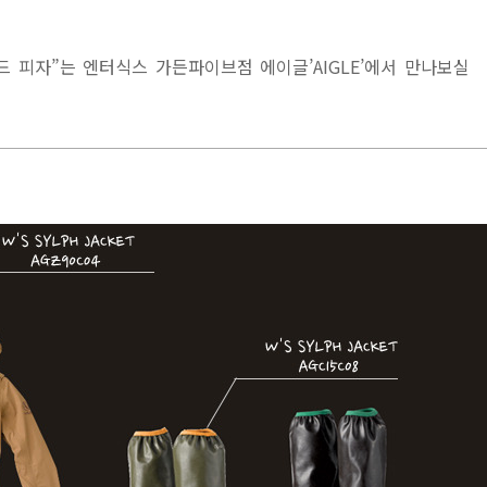
드 피자”는 엔터식스 가든파이브점 에이글’AIGLE’에서 만나보실