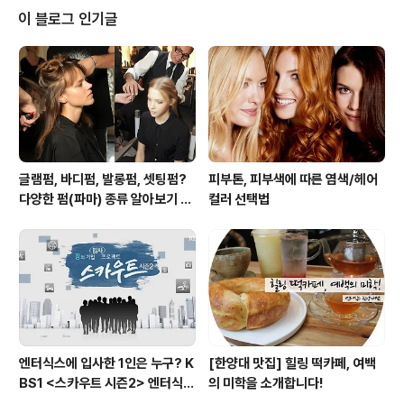
인 이마, 코, 턱 등을 펄베이스 또는 하이라이터로 윤곽을
이 블로그 인기글
살리는 기법이랍니다. :D 투명하고 화사한 피부톤이 특징
이지만 얼굴 전체가 촉촉해 보이는 물광피부와는 약간 다
르다는 점! 화사하고 은은한 광이 흐르는 무결점 메이크업
을 연출하는게 포인트 인데요, 피부를 두껍게 커버하는게
아니라 피부결을 따라 얇게, 생기있고 자..
글램펌, 바디펌, 발롱펌, 셋팅펌?
피부톤, 피부색에 따른 염색/헤어
다양한 펌(파마) 종류 알아보기 여
컬러 선택법
자편
엔터식스에 입사한 1인은 누구? K
[한양대 맛집] 힐링 떡카페, 여백
BS1 <스카우트 시즌2> 엔터식스
의 미학을 소개합니다!
편 방송 후기