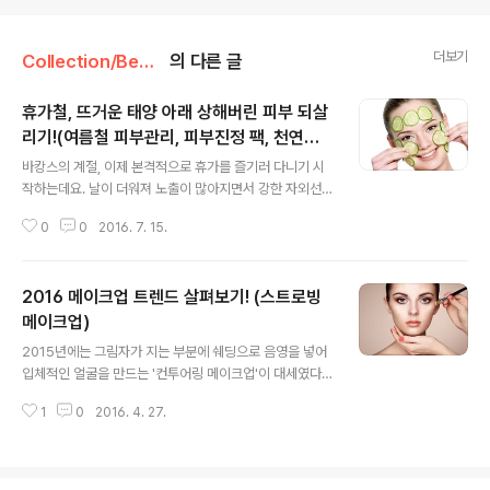
더보기
Collection/Beauty
의 다른 글
휴가철, 뜨거운 태양 아래 상해버린 피부 되살
리기!(여름철 피부관리, 피부진정 팩, 천연팩
글 내용
만들기)
바캉스의 계절, 이제 본격적으로 휴가를 즐기러 다니기 시
작하는데요. 날이 더워져 노출이 많아지면서 강한 자외선
에 피부가 오랫동안 그을리기 십상입니다. 피부에 따라 껍
0
0
2016. 7. 15.
질이 벗겨지기도 하는 경우도 있죠. ㅜ_ㅜ 그래서! 오늘은
집에서 쉽게 할 수 있는 여름철 피부관리 팁을 알려드릴게
요. :D 오이팩 가장 잘 알려져 있는 대표적인 팩, 바로 오이
2016 메이크업 트렌드 살펴보기! (스트로빙
팩 입니다. 오이는 자체적으로 수분을 공급해주는 효능을
갖고 있어서 피부에 수분을 채워줌과 동시에 진정 효과가
메이크업)
글 내용
있답니다. 또한 얼굴이 화끈거릴 때 시원한 오이팩을 해주
2015년에는 그림자가 지는 부분에 쉐딩으로 음영을 넣어
면 피부의 열기를 가라앉혀줍니다. 게다가 미백효과를 볼
입체적인 얼굴을 만드는 '컨투어링 메이크업'이 대세였다
수 있다는 사실! 오이팩을 할때는 얇게 썰어 냉장보관한 뒤
면, 올해는 '스트로빙 메이크업'이 새로운 트렌드로 자리 잡
에 얼굴에 올려주면 됩니다. 15분~20분 후에 미지근한 물
1
0
2016. 4. 27.
았습니다! 스트로빙 메이크업이란? 스튜디오에서 사용하
로 세안하면 끝! 감자팩 햇빛에 ..
는 큰조명이 깜박이는 효과 'strob' 에서 따온 명칭으로,
스트롭 조명이 반짝한 것처럼 하이라이터를 이용해 빛을
밝혀주는 메이크업 입니다. 얼굴에 조명이 먼저 닿는 부분