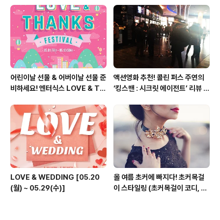
어린이날 선물 & 어버이날 선물 준
액션영화 추천! 콜린 퍼스 주연의
비하세요! 엔터식스 LOVE & TH
‘킹스맨 : 시크릿 에이전트’ 리뷰 &
ANKS 페스티벌 [2015.05.01
줄거리 소개 (강변 CGV)
~ 05.10]
LOVE & WEDDING [05.20
올 여름 초커에 빠지다! 초커목걸
(월) ~ 05.29(수)]
이 스타일링 (초커목걸이 코디, 초
커 코디, 여름 패션목걸이)