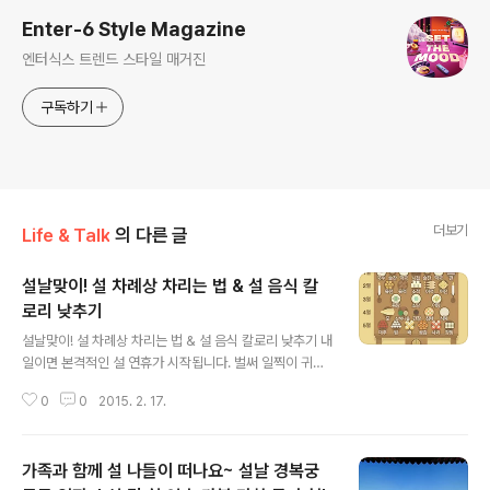
Enter-6 Style Magazine
엔터식스 트렌드 스타일 매거진
구독하기
더보기
Life & Talk
의 다른 글
설날맞이! 설 차례상 차리는 법 & 설 음식 칼
로리 낮추기
글 내용
설날맞이! 설 차례상 차리는 법 & 설 음식 칼로리 낮추기 내
일이면 본격적인 설 연휴가 시작됩니다. 벌써 일찍이 귀성
길에 오른 분들도 있을 것 같은데요. 5일이나 되는 휴일에
0
0
2015. 2. 17.
들뜬 마음을 감출 순 없지만, 황금연휴이기에 앞서 모레가
설날이라는 사실을 잊어선 안되겠죠? 그래서 다가오는 설
날을 미리 준비하는 마음으로, 오늘은 설 차례상 차리는 법
가족과 함께 설 나들이 떠나요~ 설날 경복궁
을 알려 드릴까 하는데요. 매년 차리는 차례상임에도 불구