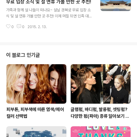
하고 은근 이를 헷갈려 하는 분들이 꽤 많이 계시더라구요
무료 입장 소식 및 설 연휴 가볼 만한 곳 추천!
글 내용
~ 그리고 더불어 설 음식 칼로리 정보에 대해서도 알려 드
가족과 함께 설 나들이 떠나요~ 설날 경복궁 무료 입장 소
리겠습니다. 설 차례상 차리기! 차례상을 차릴 때에는 기본
식 및 설 연휴 가볼 만한 곳 추천! 이제 며칠 뒤면 민족 대명
원칙 몇 가지만 기억해 두고 있으면 되는데요. 먼저 차례상
절 설입니다. 아마 많은 분들께서 빨리 설날이 오기만을 손
은 신위를 기준으로 동·서를 나누며 5열을 차리는 것이 기
0
0
2015. 2. 13.
꼽아 기다리고 계실 텐데요. 특히 이번 설 연휴는 수요일부
본입니다. 이때 신위에 가장..
터 주말까지 이어져, 연휴 동안 뭘 하며 시간을 보낼 지 무
척 고민되실 것 같아요. 그래서 오늘은 설 연휴 가볼 만한
곳을 추천해 드릴까 하는데요. 지금부터 알려드릴 설 나들
이 장소들을 참고하시어, 가족과 함께 즐거운 설 연휴 보내
이 블로그 인기글
시길 바랍니다. 설 당일 무료입장, 즐거운 고궁 & 왕릉 나들
이~ (이미지 출처 : 문화재청 홈페이지(http://www.cha.
go.kr)) 차례를 지낸 후 온 가족이 함께 아름다운 고궁 나
들이를 즐겨보세요~ 경복궁, 창경궁, 창덕궁(후원 제외)..
피부톤, 피부색에 따른 염색/헤어
글램펌, 바디펌, 발롱펌, 셋팅펌?
컬러 선택법
다양한 펌(파마) 종류 알아보기 여
자편