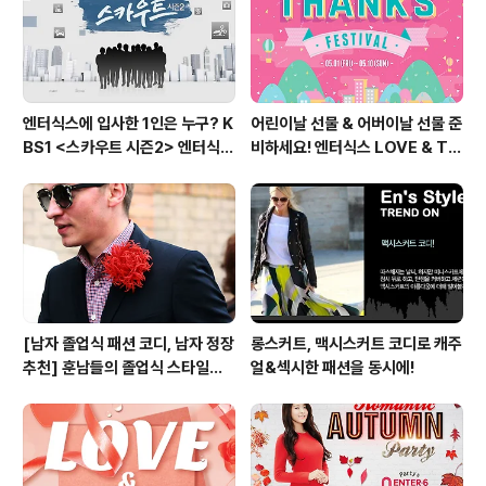
엔터식스에 입사한 1인은 누구? K
어린이날 선물 & 어버이날 선물 준
BS1 <스카우트 시즌2> 엔터식스
비하세요! 엔터식스 LOVE & TH
편 방송 후기
ANKS 페스티벌 [2015.05.01
~ 05.10]
[남자 졸업식 패션 코디, 남자 정장
롱스커트, 맥시스커트 코디로 캐주
추천] 훈남들의 졸업식 스타일링
얼&섹시한 패션을 동시에!
비법 대공개!