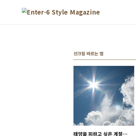
본문 바로가기
선크림 바르는 법
태양을 피하고 싶은 계절, 자외선차단제 알고 바릅시다! (선크림 지수, SPF지수, PA지수, 자외선차단제 바르는 법, 선크림 바르는 법)