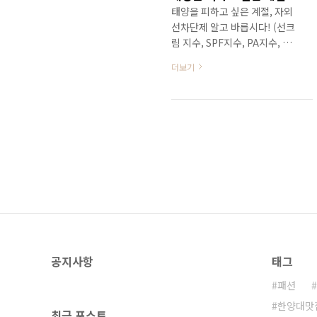
태양을 피하고 싶은 계절, 자외
선차단제 알고 바릅시다! (선크
림 지수, SPF지수, PA지수, 자
외선차단제 바르는 법, 선크림
더보기
바르는 법) 오늘도 무더운 날씨
가 계속 되고 있습니다. 본격적
인 여름이 시작되기도 전에 찾
아온 불볕더위에 벌써부터 지쳐
버린 엔실장인데요T.T 강하게
내리쬐는 햇빛만큼이나 자외선
도 강해져 외출 시 반드시 자외
선차단제(선크림)를 꼼꼼히 바
르셔야 할 것 같습니다. 자외선
차단제는 일년 365일 내내 발라
야 하는 것이지만, 여름이 되면
더욱 더 신경 써서 바르게 되기
공지사항
태그
마련인데요. 그런데 자외선차단
제, 제대로 바르고 계신가요? 자
패션
외선이 피부에 미치는 영향 먼
한양대맛
저 자외선이 피부에 미치는 영
최근 포스트