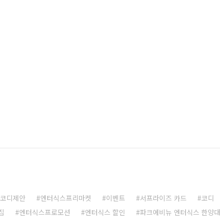
코디제안
엔터식스프리마켓
이벤트
서프라이즈 카드
코디
집
엔터식스프로모션
엔터식스 할인
파크에비뉴 엔터식스 한양