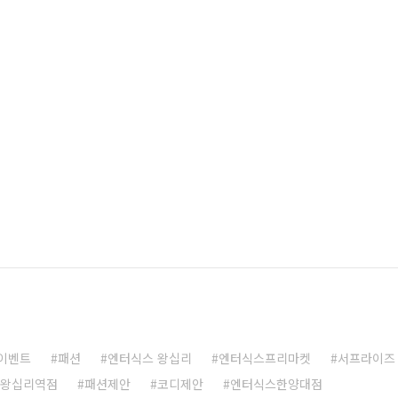
이벤트
패션
엔터식스 왕십리
엔터식스프리마켓
서프라이즈
 왕십리역점
패션제안
코디제안
엔터식스한양대점