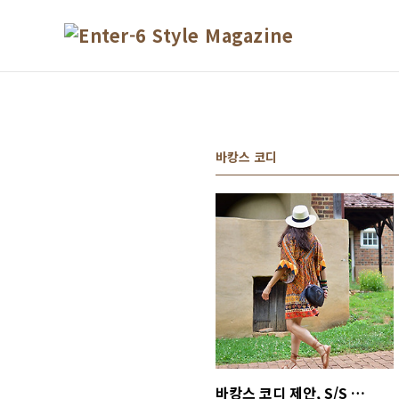
본문 바로가기
바캉스 코디
바캉스 코디 제안, S/S 트렌드 패션 보헤미안룩을 주목하라! (바캉스 패션, 바캉스룩, 휴가철 패션, 여름 휴가 패션, 리조트룩, 보헤미안 스타일, 프린지룩)