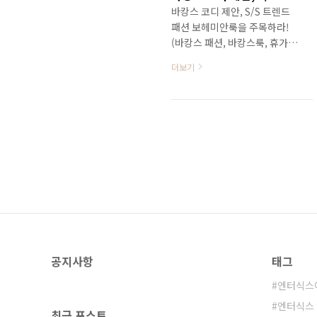
바캉스 코디 제안, S/S 트렌드
패션 보헤미안룩을 주목하라!
(바캉스 패션, 바캉스룩, 휴가철
패션, 여름 휴가 패션, 리조트룩,
더보기
보헤미안 스타일, 프린지룩)
2015년에는 패션 전반에 걸쳐
복고가 하나의 트렌드로 떠올랐
는데요. 특히 올 여름엔 70년대
의 감성이 한껏 묻어나는 보헤
미안룩의 인기가 무척 뜨겁습니
다. 2015 S/S 트렌드로 손꼽히
며 많은 패션 피플들의 사랑을
한 몸에 받고 있는데요. 게다가
본격적인 바캉스 시즌을 맞아
보헤미안룩의 인기는 더욱 더
가속화될 것으로 보입니다. 자
공지사항
태그
유로운 감성과 이국적인 매력이
물씬 묻어 나는 보헤미안룩, 올
엔터식스
여름 바캉스룩으로 어떠신가
엔터식스
요? 뜨거운 태양, 푸르른 바다,
최근 포스트