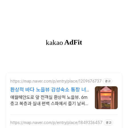
https://map.naver.com/p/entry/place/1209676737
광고
환상적 바다 노을뷰 감성숙소 통창 너
머 애월 파노라마바다
애월해안도로 앞 전객실 환상적 노을뷰. 6m
층고 복층과 실내 편백 스파에서 즐기 날씨
상관없는 프라이빗 편백자쿠지 스파. 탁트인
오션뷰 통창 아래서 누리는 로맨틱
https://map.naver.com/p/entry/place/1849336457
광고