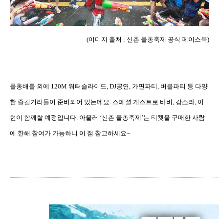
(
이미지 출처
:
신촌 물총축제 공식 페이스북
)
물총배틀 외에
120M
워터슬라이드
, DJ
공연
,
가면파티
,
버블파티 등 다양
한 즐길거리들이 준비되어 있는데요
.
스페셜 게스트로 바비
,
강소라
,
이
현이 함께할 예정입니다
.
아울러
‘
신촌 물총축제
’
는 티켓을 구매한 사람
에 한해 참여가 가능하니 이 점 참고하세요
~