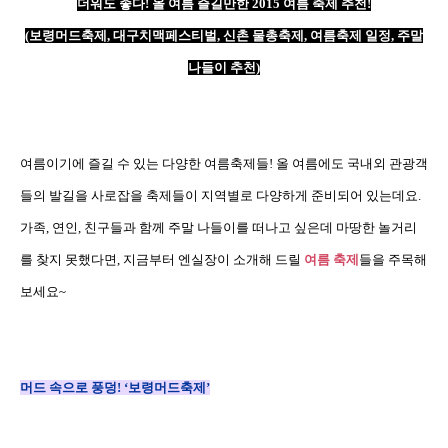
더워도 좋다
!
올 여름 즐길만한
2015
여름 축제 추천
!
(
보령머드축제
,
대구치맥페스티벌
,
신촌 물총축제
,
여름축제 일정
,
주말
나들이 추천
)
여름이기에 즐길 수 있는 다양한 여름축제들
!
올 여름에도 국내외 관광객
들의 발길을 사로잡을 축제들이 지역별로 다양하게 준비되어 있는데요
.
가족
,
연인
,
친구들과 함께 주말 나들이를 떠나고 싶은데 마땅한 놀거리
를 찾지 못했다면
,
지금부터 엔실장이 소개해 드릴
여름 축제
들을 주목해
보세요
~
머드 속으로 풍덩
! ‘
보령머드축제
’