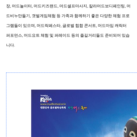
장
,
머드놀이터
,
머드키즈랜드
,
머드셀프마사지
,
칼라머드보디페인팅
,
머
드비누만들기
,
갯벌게임체험 등 가족과 함께하기 좋은 다양한 체험 프로
그램들이 있으며
,
머드락페스타
,
글로벌 힙합 콘서트
,
머드마임 캐릭터
퍼포먼스
,
머드요트 체험 및 퍼레이드 등의 즐길거리들도 준비되어 있습
니다
.