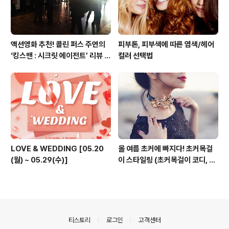
액션영화 추천! 콜린 퍼스 주연의
피부톤, 피부색에 따른 염색/헤어
‘킹스맨 : 시크릿 에이전트’ 리뷰 &
컬러 선택법
줄거리 소개 (강변 CGV)
LOVE & WEDDING [05.20
올 여름 초커에 빠지다! 초커목걸
(월) ~ 05.29(수)]
이 스타일링 (초커목걸이 코디, 초
커 코디, 여름 패션목걸이)
의안내
티스토리
로그인
고객센터