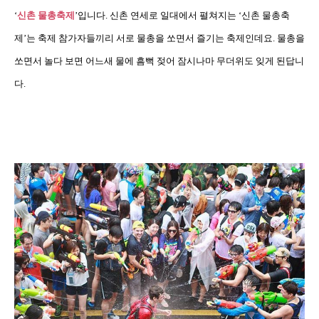
‘
신촌 물총축제
’
입니다
.
신촌 연세로 일대에서 펼쳐지는
‘
신촌 물총축
제
’
는 축제 참가자들끼리 서로 물총을 쏘면서 즐기는 축제인데요
.
물총을
쏘면서 놀다 보면 어느새 물에 흠뻑 젖어 잠시나마 무더위도 잊게 된답니
다
.