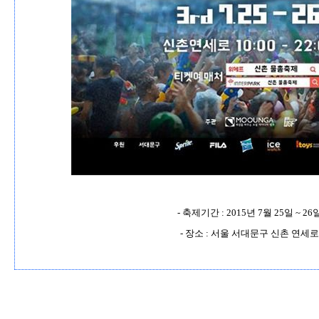
-
축제기간
: 2015
년
7
월
25
일
~ 26
-
장소
:
서울 서대문구 신촌 연세로