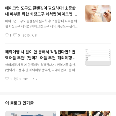
메이크업 도구도 클렌징이 필요하다! 소중한
내 피부를 위한 화장도구 세척법(메이크업 도
글 내용
구 세척, 화장도구 관리법, 브러시 세척, 에어
메이크업 도구도 클렌징이 필요하다! 소중한 내 피부를 위
퍼프 세척법)
한 화장도구 세척법 (메이크업 도구 세척, 화장도구 관리법,
브러시 세척, 에어퍼프 세척법) ‘화장은 하는 것보다 지우는
1
0
2015. 7. 9.
것이 더 중요하다’라는 말이 있죠? 그런데 화장품도 잘 관
리하고 클렌징을 열심히 했음에도 불구하고 자꾸만 얼굴에
트러블이 생기는 경우가 있는데요. 그렇다면 혹시 화장도
해외여행 시 말이 안 통해서 걱정된다면? 번
구는 체크해 보셨나요? 화장도구, 방치하면 세균덩어리?
얼굴만 클렌징이 필요한 것이 아니라 화장도구도 클렌징이
역어플 추천! (번역기 어플 추천, 해외여행 번
글 내용
필요합니다. 아무리 얼굴을 열심히 관리하고 손을 청결하
역기, 외국어 번역)
해외여행 시 말이 안 통해서 걱정된다면? 번역어플 추천!
게 유지해도 더러워진 화장도구를 얼굴에 갖다 댄다면, 그
(번역기 어플 추천, 해외여행 번역기, 외국어 번역) 올 여름
대로 화장도구 속 세균에 노출될 수 밖에 없기 때문인데요.
휴가는 어디로 떠날 예정인가요? 더위를 피해 아름다운 국
화장품 속 유분과 얼굴의 피지와 먼지가 잔뜩 묻은 화장도
0
0
2015. 7. 7.
내 대표 휴가지를 방문하거나 또는 국내를 벗어나 해외로
구는 그야말로 세균이 자라기에 최적..
여행을 떠나는 분들도 있을 텐데요. 낯선 나라와 사람들을
경험한다는 점은 좋지만, 그럼에도 언어장벽의 문제는 여
행을 떠나는 데 앞서 걱정거리를 한 가득 안겨주는 일이 아
닐까 싶습니다. 하지만 너무 걱정마세요~ 외국어에 대한
이 블로그 인기글
고민을 조금이라도 덜어 줄 다양한 번역어플들이 있기 때
문인데요. 스마트한 세상, 스마트하게 여행해 보아요~ 1. G