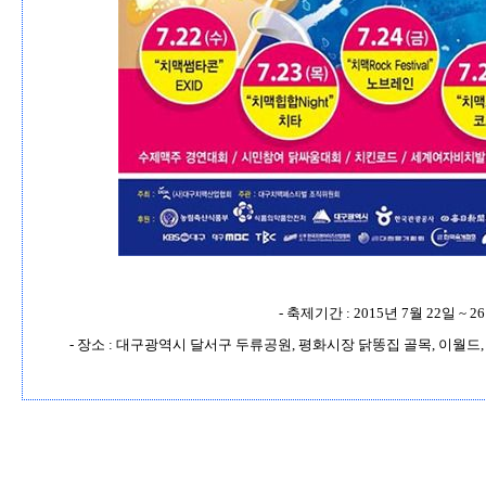
-
축제기간
: 2015
년
7
월
22
일
~ 26
-
장소
:
대구광역시 달서구 두류공원
,
평화시장 닭똥집 골목
,
이월드