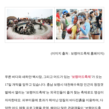
(
이미지 출처
:
보령머드축제 홈페이지
)
푸른 바다와 새하얀 백사장
,
그리고 머드가 있는
‘
보령머드축제
’
가 오는
17
일 개막을 앞두고 있습니다
.
충남 보령시 대천해수욕장 인근의 청정갯
벌에서 열리는
‘
보령머드축제
’
는 외국인들이 즐겨 찾는 축제로도 명성이
자자한데요
.
피부미용에 효과가 뛰어난 양질의 바다진흙을 이용하여
,
다
양한 머드 체험 프로그램을 운영
,
해마다 많은 관광객들이
‘
보령머드축