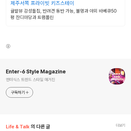
제주서쪽 프라이빗 키즈스테이
귤밭뷰 감성돌집, 반려견 동반 가능, 불멍과 야외 바베큐50
평 잔디마당과 트램폴린
(새창열림)
로그 정보
Enter-6 Style Magazine
엔터식스 트렌드 스타일 매거진
구독하기
더보기
Life & Talk
의 다른 글