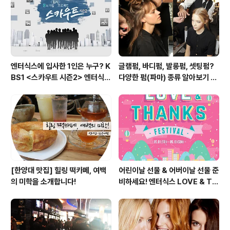
oogle 번역 제일 먼저 소개해드릴 어플은 ‘Google 번
역’입니다. Google에서 지원하는 번역서비스 어플로 이
미 많은 분들이 사용중인데..
엔터식스에 입사한 1인은 누구? K
글램펌, 바디펌, 발롱펌, 셋팅펌?
BS1 <스카우트 시즌2> 엔터식스
다양한 펌(파마) 종류 알아보기 여
편 방송 후기
자편
[한양대 맛집] 힐링 떡카페, 여백
어린이날 선물 & 어버이날 선물 준
의 미학을 소개합니다!
비하세요! 엔터식스 LOVE & TH
ANKS 페스티벌 [2015.05.01
~ 05.10]