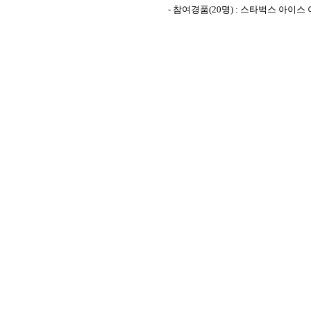
-
참여경품
(20
명
) :
스타벅스 아이스