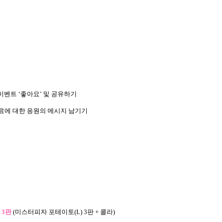
기
이벤트
‘
좋아요
’
및 공유하기
료에 대한 응원의 메시지 남기기
3
판
(
미스터피자 포테이토
(L) 3
판
+
콜라
)