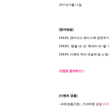
2015
년
6
월
11
일
[
참여방법
]
STEP1.
엔터식스 페이스북 방문하
STEP2.
‘
힘을 내
~
요
!
육대리 파
~
월
’
STEP3.
이벤트 하단 댓글에 팀
or
동
이벤트 참여하기
>>
[
이벤트 경품
]
-
파워경품
(5
명
) : 25,000
원 상당
피자