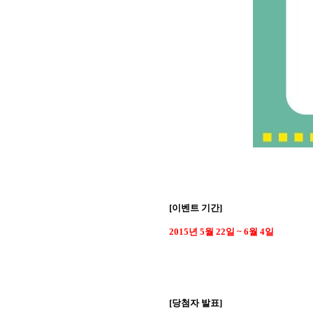
[
이벤트 기간
]
2015
년
5
월
22
일
~ 6
월
4
일
[
당첨자 발표
]