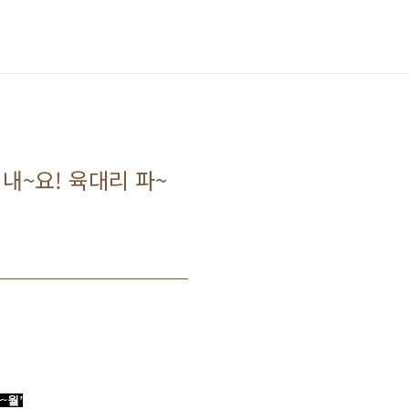
내~요! 육대리 파~
파
~
월
’