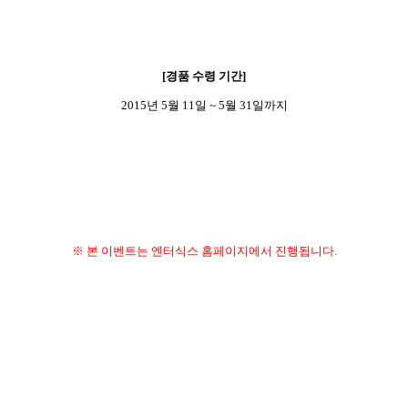
[
경품 수령 기간
]
2015
년
5
월
11
일
~ 5
월
31
일까지
※ 본 이벤트는 엔터식스 홈페이지에서 진행됩니다.