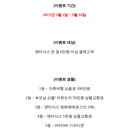
[
이벤트 기간
]
2015
년
5
월
1
일
~ 5
월
10
일
[
이벤트 대상
]
엔터식스 전 점
6
만원 이상 결제고객
[
이벤트 경품
]
1
등
–
가족여행 상품권
100
만원
2
등
–
부모님 선물
!
아웃도어
50
만원 상품교환권
3
등
–
엔터식스 영화예매권
(1
인
2
매
)
4
등
–
엔터식스
5
천원 상품교환권
5
등
–
비타
500
기프티콘