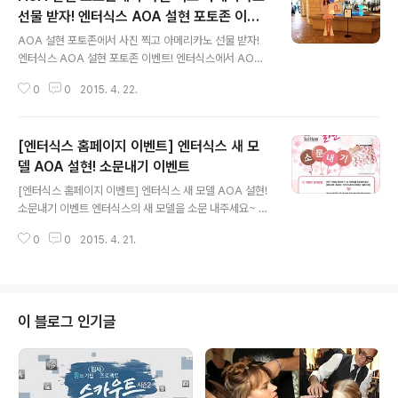
선물 받자! 엔터식스 AOA 설현 포토존 이벤
글 내용
트!
AOA 설현 포토존에서 사진 찍고 아메리카노 선물 받자!
엔터식스 AOA 설현 포토존 이벤트! 엔터식스에서 AOA
설현과 함께하는 포토존 이벤트가 진행중입니다. 엔터식스
0
0
2015. 4. 22.
매장을 방문하시면 위와 같은 설현 포토존을 만나보실 수
있는데요. 포토존에서 사진을 찍은 후 SNS에 올려 인증하
신 고객님들께 아메리카노를 100% 증정해 드립니다. 본
[엔터식스 홈페이지 이벤트] 엔터식스 새 모
이벤트는 30일까지 진행되며 선착순으로 증정해 드리고
있으니 늦기 전에 서두르세요^^* [증정기간] 2015년 4월
델 AOA 설현! 소문내기 이벤트
글 내용
20일 ~ 30일 [증정대상] SNS 인증 고객 [쿠폰증정장소]
[엔터식스 홈페이지 이벤트] 엔터식스 새 모델 AOA 설현!
각 지점 서비스 데스크 [유의사항] - 가든파이브점 제외 -
소문내기 이벤트 엔터식스의 새 모델을 소문 내주세요~ 2
선착순 증정
015 엔터식스의 새로운 모델로 발탁된 AOA 설현! 엔터식
0
0
2015. 4. 21.
스의 새로운 뮤즈 탄생을 기념하여 엔터식스 홈페이지에서
소문내기 이벤트가 진행중입니다. SNS나 블로그 등에 해
당 이벤트를 공유하면, 추첨을 통해 푸짐한 선물을 드리고
있으니 꼭 참여해 보세요! [이벤트 기간] 2015년 4월 20
일 ~ 30일 [당첨자 발표] 2015년 5월 4일 [이벤트 참여
이 블로그 인기글
방법] 1. 해당 이벤트 페이지 하단 ‘이벤트 공유하기’를 통해
페이스북, 트위터, 카카오스토리(모바일), 블로그 등에 이
벤트를 공유해 주세요. 2. 본인이 공유한 URL을 이벤트 페
이지 내 응모 페이지에 응모하면 끝! [이벤트 경품] - 1..