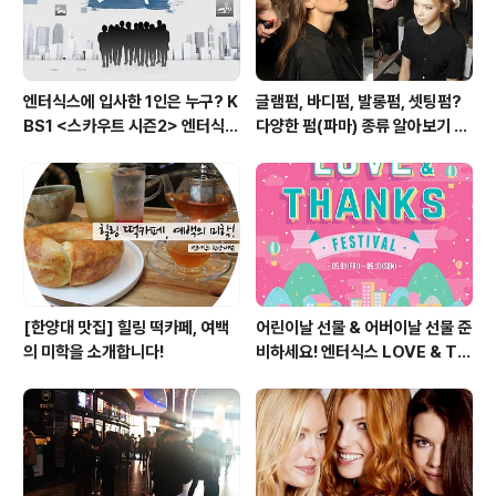
엔터식스에 입사한 1인은 누구? K
글램펌, 바디펌, 발롱펌, 셋팅펌?
BS1 <스카우트 시즌2> 엔터식스
다양한 펌(파마) 종류 알아보기 여
편 방송 후기
자편
[한양대 맛집] 힐링 떡카페, 여백
어린이날 선물 & 어버이날 선물 준
의 미학을 소개합니다!
비하세요! 엔터식스 LOVE & TH
ANKS 페스티벌 [2015.05.01
~ 05.10]