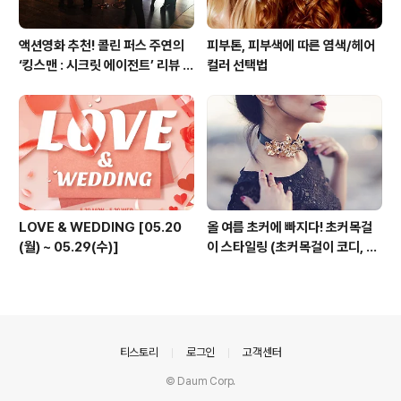
액션영화 추천! 콜린 퍼스 주연의
피부톤, 피부색에 따른 염색/헤어
‘킹스맨 : 시크릿 에이전트’ 리뷰 &
컬러 선택법
줄거리 소개 (강변 CGV)
LOVE & WEDDING [05.20
올 여름 초커에 빠지다! 초커목걸
(월) ~ 05.29(수)]
이 스타일링 (초커목걸이 코디, 초
커 코디, 여름 패션목걸이)
의안내
티스토리
로그인
고객센터
© Daum Corp.