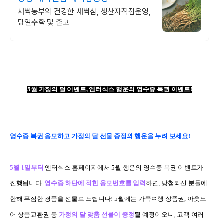
새싹농부의 건강한 새싹삼, 생산자직접운영,
당일수확 및 출고
5
월 가정의 달 이벤트
,
엔터식스 행운의 영수증 복권 이벤트
!
영수증 복권 응모하고 가정의 달 선물 증정의 행운을 누려 보세요
!
5
월
1
일부터
엔터식스 홈페이지에서
5
월 행운의 영수증 복권 이벤트가
진행됩니다
.
영수증 하단에 적힌 응모번호를 입력
하면
,
당첨되신 분들에
한해 푸짐한 경품을 선물로 드립니다
! 5
월에는 가족여행 상품권
,
아웃도
어 상품교환권 등
가정의 달 맞춤 선물이 증정
될 예정이오니
,
고객 여러