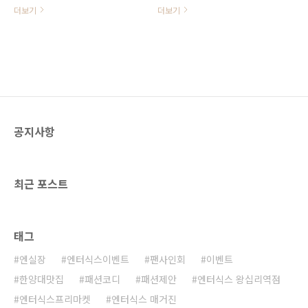
(왕십리맛집, 세컨비스트로 메뉴, 레
식스 궁채, 쉐프밀, bhc, 한양대 맛
더보기
더보기
스토랑 맛집 추천, 분위기 좋은 레스
집, 엔터식스 맛집) 파크에비뉴 엔터
토랑) 이제 12월도 얼마 남지 않았습
식스 한양대점에서 알찬 쇼핑과 함께
니다. 게다가 곧 크리스마스도 다가
다양하고 맛있는 세계 음식들을 즐겨
오는데요. 그런데 연말 파티 또는 크
보세요! 맛있는 음식이 가득한 파크
리스마스 데이트 장소는 생각해 두셨
에비뉴 엔터식스 한양대점의 9월 신
나요? 만약 아직 마땅한 곳을 찾지 못
규 F&B 매장을 소개해 드립니다. 어
하셨다면, 엔실장이 분위기 좋은 레
떤 매장들이 새롭게 입점했는지 한번
스토랑 한 곳을 추천해 드릴게요! 바
살펴 볼까요? 1. 한식전문점 궁채
공지사항
로 파크에비뉴 엔터식스 한양대점 내
OPEN 한식을 좋아하는 분들이라면
에 있는 ‘세컨비스트로’랍니다. ‘세컨
누구나 반길만한 소식이 있는데요.
비스트로’는 파크에비뉴 한양대점 1
파크에비뉴 지하 2층에 한식전문점
층에 위치해 있습니다. ‘딸기가좋아’
궁채가 18일 신규 오픈하였습니다.
최근 포스트
키즈카페가 있는 우측 건물로 들어가
파크에비뉴 한양대점에는 한식 레스
시면 바로 만나보실 수 있어요! 모던
토랑인 자연별곡을 비롯하여 놀부부
하면서도 넓고 깔끔한 인테리어가 돋
대찌개, 바르다김선생 등의 한식 매
보이죠? ‘세컨비스트로’는 캐주얼 와
장들이 입점되어 있는데요. 그럼에도
태그
인 펍으로 스테이크, 파스타, 피자 등
불구하고 더 다양한 한식 메뉴에 대
의..
한 갈증을..
엔실장
엔터식스이벤트
팬사인회
이벤트
한양대맛집
패션코디
패션제안
엔터식스 왕십리역점
엔터식스프리마켓
엔터식스 매거진