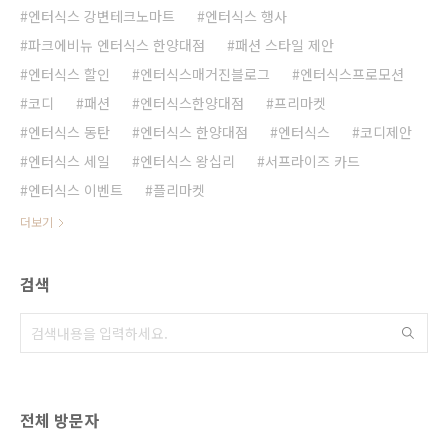
엔터식스 강변테크노마트
엔터식스 행사
파크에비뉴 엔터식스 한양대점
패션 스타일 제안
엔터식스 할인
엔터식스매거진블로그
엔터식스프로모션
코디
패션
엔터식스한양대점
프리마켓
엔터식스 동탄
엔터식스 한양대점
엔터식스
코디제안
엔터식스 세일
엔터식스 왕십리
서프라이즈 카드
엔터식스 이벤트
플리마켓
더보기
검색
전체 방문자