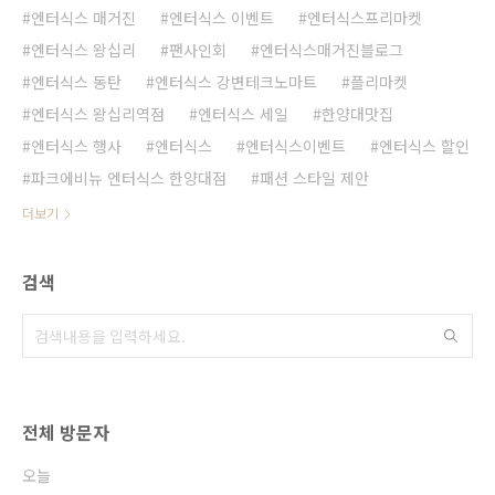
엔터식스 매거진
엔터식스 이벤트
엔터식스프리마켓
엔터식스 왕십리
팬사인회
엔터식스매거진블로그
엔터식스 동탄
엔터식스 강변테크노마트
플리마켓
엔터식스 왕십리역점
엔터식스 세일
한양대맛집
엔터식스 행사
엔터식스
엔터식스이벤트
엔터식스 할인
파크에비뉴 엔터식스 한양대점
패션 스타일 제안
더보기
검색
전체 방문자
오늘