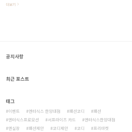
춤을 좋아하는 분들에게 아주 흥미로
더보기
운 소식인 것 같아요! 요즘 BTS, 워너
원 등 글로벌하게 아이돌의 인기가
퍼져나가고 있는데요~~그래서 K-
POP과 커버댄스까지 뜨거운 열풍이
불고 있습니다! 분명 국내에서도 끼
와 열정이 내로라하는 분들이 계실텐
데요~~이 포스터를 주목해보시겠어
요? 무려 1등이 100만원!! - 일시 : 7
공지사항
월 14일 토요일 오후 2시~4시- 장소
: 한양대점 엔터식스아트홀 메두사 1
관- 대상 : 18세 ~ 25세 / 개인 혹은
팀- 심사내용 : 의상 / 열정(끼) / 댄
최근 포스트
스- 접수기간 : 6/18(월) ~ 7/8(일) ,
21일간- 접수방법 :
kimsilvermine@enter6.co.kr- 문의
전화 : 02-51..
태그
이벤트
엔터식스 한양대점
패션코디
패션
엔터식스프로모션
서프라이즈 카드
엔터식스한양대점
엔실장
패션제안
코디제안
코디
프리마켓