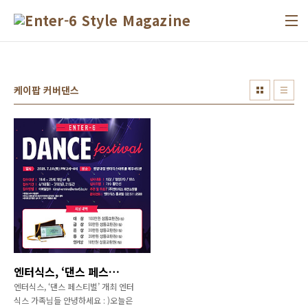
본문 바로가기
케이팝 커버댄스
엔터식스, ‘댄스 페스티벌’ 개최
엔터식스, ‘댄스 페스티벌’ 개최 엔터
식스 가족님들 안녕하세요 : )오늘은