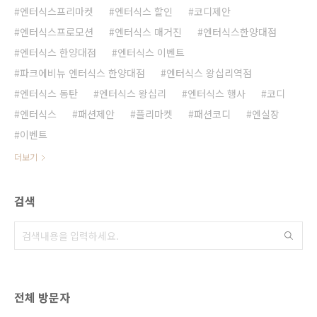
엔터식스프리마켓
엔터식스 할인
코디제안
엔터식스프로모션
엔터식스 매거진
엔터식스한양대점
엔터식스 한양대점
엔터식스 이벤트
파크에비뉴 엔터식스 한양대점
엔터식스 왕십리역점
엔터식스 동탄
엔터식스 왕십리
엔터식스 행사
코디
엔터식스
패션제안
플리마켓
패션코디
엔실장
이벤트
더보기
검색
전체 방문자