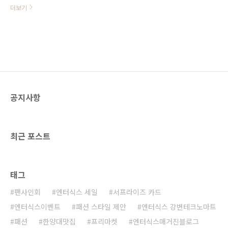
이 가까워오면서 각종 미디어에서는
더보기
설날 가장 받고 싶은 선물 1위, 받기
싫은 선물 순위, 주고도 욕 먹는 선물
등 설 선물에 대한 재미있는 통계를
내놓고 있습니다. 설문 결과들을 보
니 받고 싶은 선물의 성격과 주고 싶
은 선물의 성격이 완벽하게 다르더라
구요. 제 생각과 조금 비슷하여 저도
모르게 풋-하고 실소가 터져 나왔답
공지사항
니다. 제가 본 통계는 한 모바일 리서
치 업체에서 실시한 결과와 한 육우
쇼핑몰에서 실시한 결과 였는데요.
먼저 한 모바일 리서치 업체에서 실
최근 포스트
시한 [설날 가장 받고 싶은 선물] 설
문 결과를 알려 드릴게요. 1. 받고 싶
은 설 선물 Top3 설날 가장 받고 싶
은 선물 1위는 현금(66.5%), 2위 ‘식
태그
품(한우, ..
팬사인회
엔터식스 세일
서프라이즈 카드
엔터식스이벤트
패션 스타일 제안
엔터식스 강변테크노마트
패션
한양대맛집
프리마켓
엔터식스매거진블로그