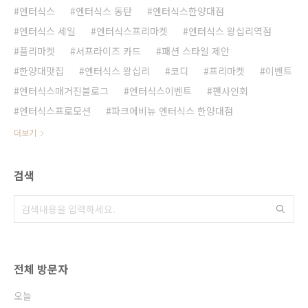
엔터식스
엔터식스 동탄
엔터식스한양대점
엔터식스 세일
엔터식스프리마켓
엔터식스 왕십리역점
플리마켓
서프라이즈 카드
패션 스타일 제안
한양대맛집
엔터식스 왕십리
코디
프리마켓
이벤트
엔터식스매거진블로그
엔터식스이벤트
팬사인회
엔터식스프로모션
파크에비뉴 엔터식스 한양대점
더보기
검색
전체 방문자
오늘