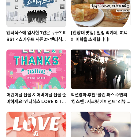
엔터식스에 입사한 1인은 누구? K
[한양대 맛집] 힐링 떡카페, 여백
BS1 <스카우트 시즌2> 엔터식스
의 미학을 소개합니다!
편 방송 후기
어린이날 선물 & 어버이날 선물 준
액션영화 추천! 콜린 퍼스 주연의
비하세요! 엔터식스 LOVE & TH
‘킹스맨 : 시크릿 에이전트’ 리뷰 &
ANKS 페스티벌 [2015.05.01
줄거리 소개 (강변 CGV)
~ 05.10]