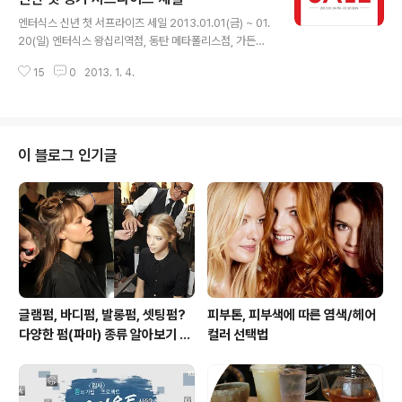
글 내용
엔터식스 신년 첫 서프라이즈 세일 2013.01.01(금) ~ 01.
20(일) 엔터식스 왕십리역점, 동탄 메타폴리스점, 가든파
이브점, 코엑스점, 강변 테크노마트점 등 전 점 진행 엔터식
15
0
2013. 1. 4.
스 세일 정보 보러가기 >
이 블로그 인기글
글램펌, 바디펌, 발롱펌, 셋팅펌?
피부톤, 피부색에 따른 염색/헤어
다양한 펌(파마) 종류 알아보기 여
컬러 선택법
자편