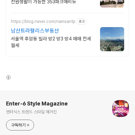
전원생활이 가능한 353파크애비뉴
https://blog.naver.com/namsantp
광고
남산트라팰리스부동산
서울역 후암동 빌라 방2 방3 방4 매매 전세
월세
(새창열림)
로그 정보
Enter-6 Style Magazine
엔터식스 트렌드 스타일 매거진
구독하기