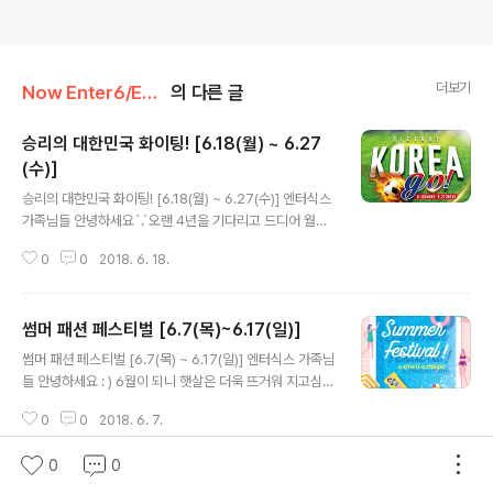
더보기
Now Enter6/Enter6 Promotion
의 다른 글
승리의 대한민국 화이팅! [6.18(월) ~ 6.27
(수)]
글 내용
승리의 대한민국 화이팅! [6.18(월) ~ 6.27(수)] 엔터식스
가족님들 안녕하세요`.`오랜 4년을 기다리고 드디어 월드
컵이 다가왔습니다!!다른 나라들 경기보니깐 빨리 우리나
0
0
2018. 6. 18.
라 경기를 보며 응원을 하고 싶어지더라구요^^세계적인 축
제인 월드컵에 엔터식스도 빠지면 안되겠죠?그래서 엔터
식스에서 준비한 다양한 이벤트~~소개합니다 ͡° ͜ʖ ͡° 행사
썸머 패션 페스티벌 [6.7(목)~6.17(일)]
기간 : 2018.6.18(월) ~ 6.27(수) [전점 주요 이벤트 살펴
글 내용
보기] 1. 엔터식스 파크에비뉴 한양대점, '엔터식스 댄스 페
썸머 패션 페스티벌 [6.7(목) ~ 6.17(일)] 엔터식스 가족님
스티벌' 개최 - 일시 : 7/14(토) 오후 2시~4시- 장소 : 엔
들 안녕하세요 : ) 6월이 되니 햇살은 더욱 뜨거워 지고심신
터식스 파크에비뉴 한양대점 아트홀 메두사 1관- 대상 : 18
이 노곤노곤해져 삶의 활력을 잃어 가시는 분들 계신가요?
세 ~ 25세 개인 혹은 팀- 접수방법 : 이메일접수 kimsilv
0
0
2018. 6. 7.
그럴 때일수록 꾸준한 수분섭취와 약간의 야외활동이 필요
ermine@enter6.co.k..
하다는 사실!( 선크림은 필수 ^.~) 엔터식스에서 이번 여름
0
0
에 다양하게 즐길 수 있고 체험할 수 있는 이벤트들을 준비
했습니다.다같이 엔터~~! 행사기간 : 2018.6.7(목) ~ 6.1