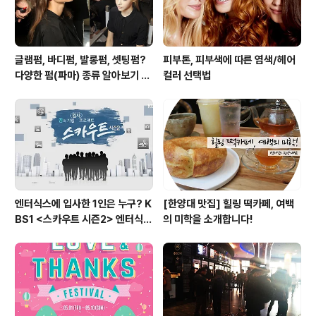
글램펌, 바디펌, 발롱펌, 셋팅펌?
피부톤, 피부색에 따른 염색/헤어
다양한 펌(파마) 종류 알아보기 여
컬러 선택법
자편
엔터식스에 입사한 1인은 누구? K
[한양대 맛집] 힐링 떡카페, 여백
BS1 <스카우트 시즌2> 엔터식스
의 미학을 소개합니다!
편 방송 후기