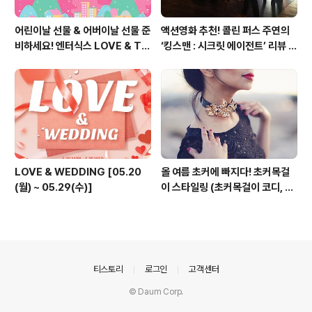
어린이날 선물 & 어버이날 선물 준
액션영화 추천! 콜린 퍼스 주연의
비하세요! 엔터식스 LOVE & TH
‘킹스맨 : 시크릿 에이전트’ 리뷰 &
ANKS 페스티벌 [2015.05.01
줄거리 소개 (강변 CGV)
~ 05.10]
LOVE & WEDDING [05.20
올 여름 초커에 빠지다! 초커목걸
(월) ~ 05.29(수)]
이 스타일링 (초커목걸이 코디, 초
커 코디, 여름 패션목걸이)
의안내
티스토리
로그인
고객센터
© Daum Corp.