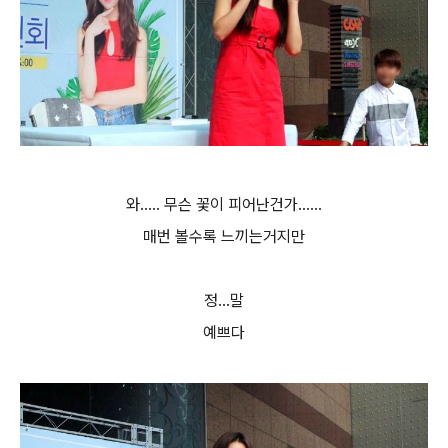
와..... 무슨 꽃이 피어난건가......
매번 볼수록 느끼는거지만
정...말
예쁘다