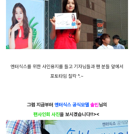
엔터식스를 위한 사인용지를 들고 기자님들과 팬 분들 앞에서
포토타임 찰칵 ^.~
그럼 지금부터
엔터식스 공식모델
솔빈
님의
팬사인회 사진
을 보시겠습니다!!><