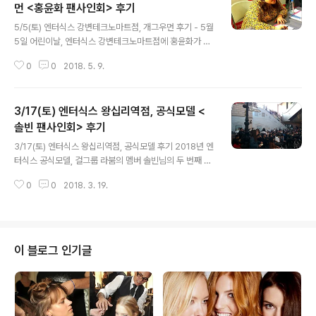
먼 <홍윤화 팬사인회> 후기
글 내용
5/5(토) 엔터식스 강변테크노마트점, 개그우먼 후기 - 5월
5일 어린이날, 엔터식스 강변테크노마트점에 홍윤화가 나
타났다! 안녕하세요 엔실장입니다 ₍•ʚ•₎다들 저번 주 어린
0
0
2018. 5. 9.
이날 어떻게 보내셨나요~~?엔실장은 강변 테크노마트점
에서 진행한 를 다녀왔어요 : ) 홍윤화님 팬사인회가~ (출
처 │ MBC 라디오 스타 방송 캡쳐) 엔터식스 강변테크노마
3/17(토) 엔터식스 왕십리역점, 공식모델 <
트점 뉴발란스 매장 앞에서 진행한 어린이날인만큼 아이들
과 부모님들이 아주 많았어요~~^^ 깨톡~ "야 대박 홍윤화
솔빈 팬사인회> 후기
글 내용
엔터식스 강변에 왔어" #홍윤화 #팬사인회 #지나가다가
3/17(토) 엔터식스 왕십리역점, 공식모델 후기 2018년 엔
#대박#엔터식스 #강변테크노마트점 #실물이훨낫다 #귀
터식스 공식모델, 걸그룹 라붐의 멤버 솔빈님의 두 번째 팬
엽다 홍윤화님은 친절하게 사인받으시는 모든 분들과 촬영
사인회가 엔터식스 왕십리점에서 열렸습니다. 엔터식스 왕
도 해주셨어요! 남성분도~ 어린 친구도~ 살~짝 잘렸지만
0
0
2018. 3. 19.
십리역점은 지하철 2호선, 5호선, 중앙선, 분당선이 연결
어머님도~ 젊은 청년도~ 심지어~ 가..
되는 서울 최고의 교통 요충지인 민자역사에 위치하고 있
으며, 국내 최초로 유럽 거리를 모티브로 한 6개의 에비뉴
에서 국내 외 120여개의 패션 브랜드 및 F&B, 문화공간으
로 쇼핑의 즐거움을 선사하는 곳입니다. 그리고 2018년 3
이 블로그 인기글
월 17일, 바로 이곳에서 엔터식스 공식 모델 솔빈 팬사인회
가 열리게 된 것입니다. 아직 쌀쌀한 날씨에도 불구하고 아
침 일찍부터 찾아와주신 팬분들, 그리고 고객님들 감사드
립니다♡현장에 오지 못하셨던 엔터식스 가족님들을 위해
엔실장이 그 날의 현장을 살..