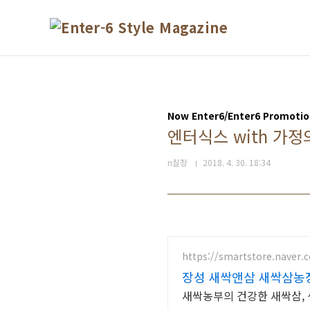
본문 바로가기
Now Enter6/Enter6 Promoti
엔터식스 with 가정의 달
n실장
2018. 4. 30. 18:34
https://smartstore.naver
장성 새싹앤삼 새싹삼농
새싹농부의 건강한 새싹삼, 