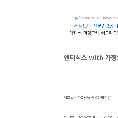
http://smartstore.naver.
디저트도매 전문? 콩콩디
마카롱, 머랭쿠키, 에그타르
엔터식스 with 가정의 
엔터식스 가족님들 안녕하세요 : )
봄 바람이 살랑살랑 불고 친구, 연인,