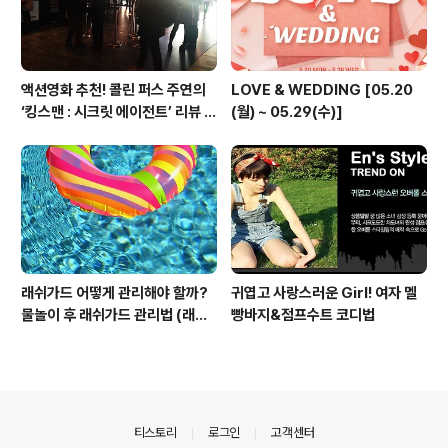
액션영화 추천! 콜린 퍼스 주연의
LOVE & WEDDING [05.20
‘킹스맨 : 시크릿 에이전트’ 리뷰 &
(월) ~ 05.29(수)]
줄거리 소개 (강변 CGV)
래쉬가드 어떻게 관리해야 할까?
귀엽고 사랑스러운 Girl! 여자 멜
물놀이 후 래쉬가드 관리법 (래쉬
빵바지&점프수트 코디법
가드 세탁법, 래쉬가드 건조)
의안내
티스토리
로그인
고객센터