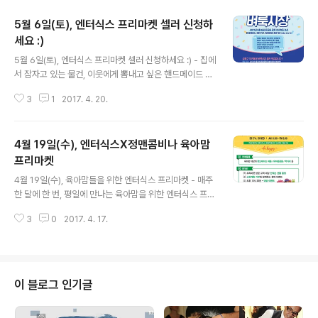
5월 6일(토), 엔터식스 프리마켓 셀러 신청하
세요 :)
글 내용
5월 6일(토), 엔터식스 프리마켓 셀러 신청하세요 :) - 집에
서 잠자고 있는 물건, 이웃에게 뽐내고 싶은 핸드메이드 물
건 등을 엔터식스 우리동네 벼룩시장을 통해 필요한 사람
3
1
2017. 4. 20.
과 나누세요! 4월 30일(일)까지 모집 엔터식스 파크에비뉴
한양대점에서 오는 5월 6일(토) 오후 12시부터 4시까지
이 열립니다. 집에서 잠자고 있는 물건, 이웃에게 뽐내고 싶
4월 19일(수), 엔터식스X정맨콤비나 육아맘
은 핸드메이드 물건을 사고 파는 엔터식스 프리마켓 셀러
로 참가해보세요! 그동안 엔터식스 한양대점에서 주말 프
프리마켓
글 내용
리마켓을 진행하면서 셀러로 나서고 싶다는 고객님의 문의
4월 19일(수), 육아맘들을 위한 엔터식스 프리마켓 - 매주
가 참 많았습니다. 생활용품, 의류, 액세서리, 수제 먹거리,
한 달에 한 번, 평일에 만나는 육아맘을 위한 엔터식스 프리
인테리어 소품, 패션 소품 등 다양한 물품으로 신청해주세
마켓 구경하러 오세요! 4월 19일(수) 엔터식스와 정맨콤비
요! ※ 중고물품, 직접 만든 물건은 가능하지만, 사입품은 마
3
0
2017. 4. 17.
나가 함께하는 육아맘 프리마켓이 찾아옵니다. 1월부터 시
켓 취지상 제한됩니..
작한 육아맘 프리마켓이 벌써 횟수로 4번째를 맞이했는데
요. 역시나 멋진 핸드메이드 액세서리, 유아동용품, 인테리
어 소품, 패션 소품, 먹거리 등이 엄마들을 기다립니다. 오
전 11시부터 오후 3시까지 총 4시간 진행됩니다 :) 하지만
이 블로그 인기글
모두들 기다리고 계시는 경품추첨이벤트는 오후 2시에 시
작되니 그 전에 오셔서 구경도 하시고, 좋은 물건 득템도 하