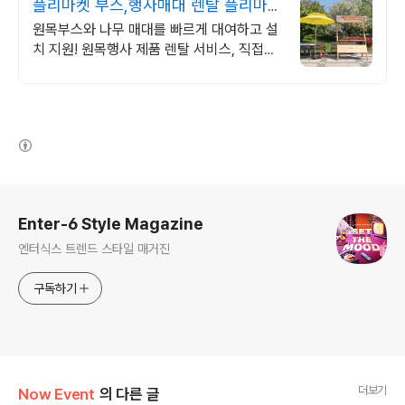
플리마켓 부스,행사매대 렌탈 플리마켓
행사 제품 렌탈
원목부스와 나무 매대를 빠르게 대여하고 설
치 지원! 원목행사 제품 렌탈 서비스, 직접제
작&직접설치
(새창열림)
로그 정보
Enter-6 Style Magazine
엔터식스 트렌드 스타일 매거진
구독하기
더보기
Now Event
의 다른 글