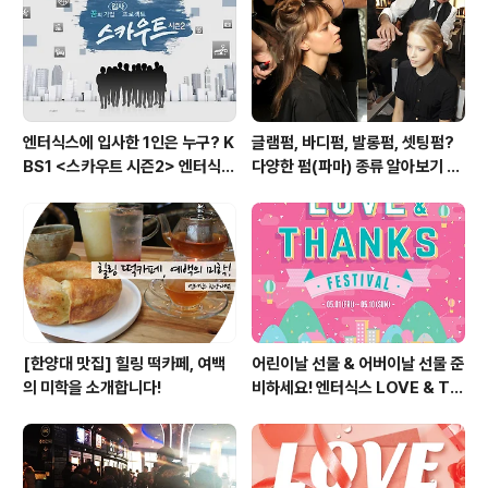
시고, 경품도 타신다면 일석삼조 아니겠어요?^^ #엔터식
스 #정맨콤비나 #프리마켓 #엔터식스와_정맨콤비나가_
함께하는_프리마켓 빠질 ..
엔터식스에 입사한 1인은 누구? K
글램펌, 바디펌, 발롱펌, 셋팅펌?
BS1 <스카우트 시즌2> 엔터식스
다양한 펌(파마) 종류 알아보기 여
편 방송 후기
자편
[한양대 맛집] 힐링 떡카페, 여백
어린이날 선물 & 어버이날 선물 준
의 미학을 소개합니다!
비하세요! 엔터식스 LOVE & TH
ANKS 페스티벌 [2015.05.01
~ 05.10]