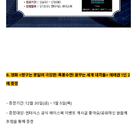
8. 영화 <짱구는 못말려 극장판: 폭풍수면! 꿈꾸는 세계 대격돌> 예매권 1인 2
매 증정
- 증정기간: 12월 30일(금) ~ 1월 5일(목)
- 증정대상: 엔터식스 공식 페이스북 이벤트 게시글 좋아요/공유하신 분들께
추첨을 통해 증정