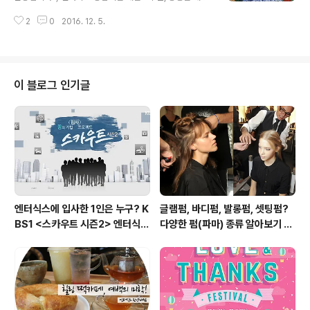
권 증정 - 증정기간: 12월 23일(금) ~ 25일(일) - 증정대
3주년, 강변점 4주년, 한양대점 2주년, 동탄점 6주년을 맞
상: 서프라이즈 카드 회원 구매 고객 3. 롤케이크 증정 - 증
2
0
2016. 12. 5.
아 '엔터식스 겨울 파티' 이벤트를 준비했으니, 기대 해주세
정기간: 12월 24일(토) ..
요! :) 행사기간: 2016. 12.5(월) ~ 12.18(일) [전점 주요
이벤트 살펴보기] 1. 엔터식스 겨울맞이 응모이벤트 - 응모
기간: 12월 5일(월) ~ 18일(일)- 발표: 12월 21일(수) 엔
터식스 공식 홈페이지 2. 롤케이크 증정 - 증정기간: 12월
이 블로그 인기글
9일(금), 12월 16일(금)- 증정대상: 서프라이즈 카드 회원
구매 고객 3. 엔터식스 2017년 고급 다이어리 증정 - 증정
기간: 12월 5일(월) ~ 11일(일)- 증정대상: 서프라이..
엔터식스에 입사한 1인은 누구? K
글램펌, 바디펌, 발롱펌, 셋팅펌?
BS1 <스카우트 시즌2> 엔터식스
다양한 펌(파마) 종류 알아보기 여
편 방송 후기
자편