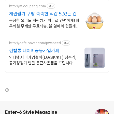
http://m.coupang.com
광고
계란찜기 쿠팡 촉촉한 식감 맛있는 건
강식
복잡한 요리도 계란찜기 하나로 간편하게! 와
우회원 무제한 무료배송. 불 앞에서 힘들게
서 있지 마세요. 똑똑한 멀티쿠커가 요리를
대신합니다.
http://cafe.naver.com/pwspeed
광고
렌탈통 네이버공동가입카페
인터넷,티비가입설치(LG/SK/KT) 정수기,
공기청정기 렌탈 통큰사은품을 드립니다
(새창열림)
로그 정보
Enter-6 Style Magazine