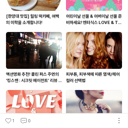
[한양대 맛집] 힐링 떡카페, 여백
어린이날 선물 & 어버이날 선물 준
의 미학을 소개합니다!
비하세요! 엔터식스 LOVE & TH
ANKS 페스티벌 [2015.05.01
~ 05.10]
액션영화 추천! 콜린 퍼스 주연의
피부톤, 피부색에 따른 염색/헤어
‘킹스맨 : 시크릿 에이전트’ 리뷰 &
컬러 선택법
줄거리 소개 (강변 CGV)
1
0