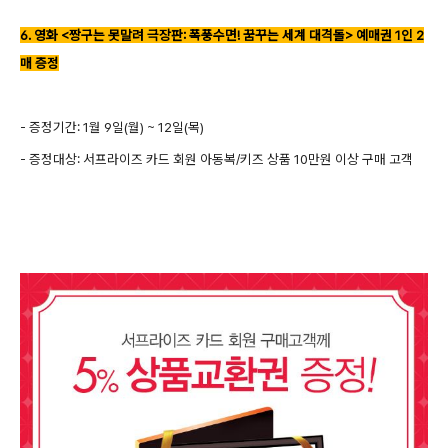
6. 영화 <짱구는 못말려 극장판: 폭풍수면! 꿈꾸는 세계 대격돌> 예매권 1인 2
매 증정
- 증정기간: 1월 9일(월) ~ 12일(목)
- 증정대상: 서프라이즈 카드 회원 아동복/키즈 상품 10만원 이상 구매 고객