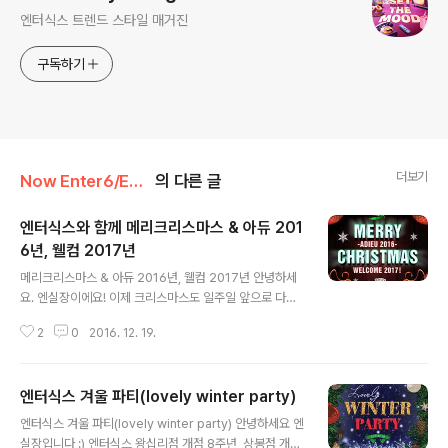
엔터식스 트렌드 스타일 매거진
구독하기
더보기
Now Enter6/Enter6 Promotion
의 다른 글
엔터식스와 함께 메리크리스마스 & 아듀 201
6년, 웰컴 2017년
글 내용
메리크리스마스 & 아듀 2016년, 웰컴 2017년 안녕하세
요. 엔실장이에요! 이제 크리스마스도 일주일 앞으로 다가
왔어요. 12월이 한 달채 남지 않았네요. 2016년을 떠나보
2
0
2016. 12. 19.
내는 것이 슬프면서도 2017년이 설레기도 한데요. 엔터식
스에서 크리스마스와 연말을 맞아 알찬 이벤트를 준비했으
니, 놀러오세요! 행사기간: 2016. 12. 19(월) ~ 1. 1(일)
엔터식스 겨울 파티(lovely winter party)
[전점 주요 이벤트 살펴보기] 1. 영화 예매권 2매 증정 - 증
글 내용
정기간: 12월 19일(월) ~ 22일(목) - 증정대상: 서프라이
엔터식스 겨울 파티(lovely winter party) 안녕하세요 엔
즈 카드 회원 25만원 이상 구매 고객 ㅇ 2. 5% 상품교환
실장입니다 :) 엔터식스 왕십리점 개점 8주년, 상봉점 개점