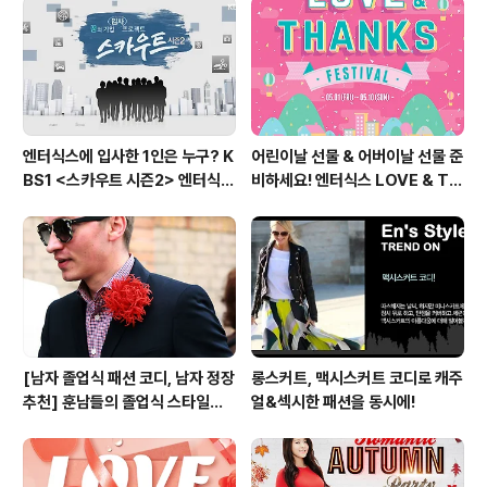
엔터식스에 입사한 1인은 누구? K
어린이날 선물 & 어버이날 선물 준
BS1 <스카우트 시즌2> 엔터식스
비하세요! 엔터식스 LOVE & TH
편 방송 후기
ANKS 페스티벌 [2015.05.01
~ 05.10]
[남자 졸업식 패션 코디, 남자 정장
롱스커트, 맥시스커트 코디로 캐주
추천] 훈남들의 졸업식 스타일링
얼&섹시한 패션을 동시에!
비법 대공개!