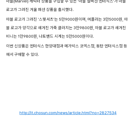
마블(Marvel) 캐릭터 상품을 구입할 수 있는 '마블 컬렉션 엔터식스'가 마블
로고가 그려진 겨울 패션 상품을 출시했다.
마블 로고가 그려진 '스웻셔츠'는 5만9000원이며, 머플러는 3만5000원, 마
블 로고가 양각으로 새겨진 가죽 클러치는 3만9800원, 마블 로고가 새겨진
비니는 1만9800원, 나토밴드 시계는 5만5000원이다.
이번 신상품은 엔터식스 한양대점과 메가박스 코엑스점, 동탄 엔터식스점 등
에서 구매할 수 있다.
http://it.chosun.com/news/article.html?no=2827534