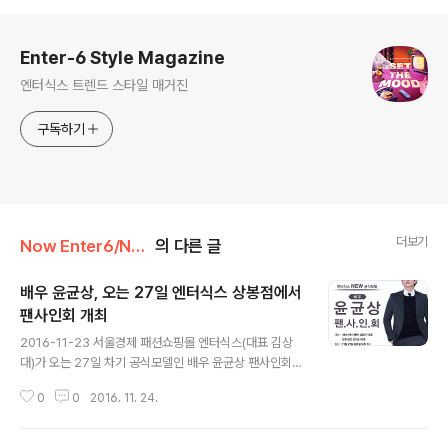
로그 정보
Enter-6 Style Magazine
엔터식스 트렌드 스타일 매거진
구독하기
더보기
Now Enter6/News
의 다른 글
배우 윤균상, 오는 27일 엔터식스 상봉점에서
팬사인회 개최
글 내용
2016-11-23 서울경제 패션쇼핑몰 엔터식스(대표 김상
대)가 오는 27일 차기 공식모델인 배우 윤균상 팬사인회를
개최한다고 23일 밝혔다. 엔터식스는 상봉점 개점 3주년
0
0
2016. 11. 24.
을 맞이하여 2017년 공식모델이자 최근 대세남으로 거듭
나며 큰 사랑을 받고 있는 배우 윤균상 팬사인회를 진행한
다. 팬사인회는 11월 27일 일요일 오후 1시부터 약 한 시간