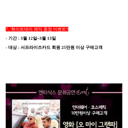
7.
'화이트데이 케익 증정 이벤트'!
-
기간
:
3
월
12
일~3월 13일
-
대상
: 서프라이즈카드 회원 25만원 이상 구매고객