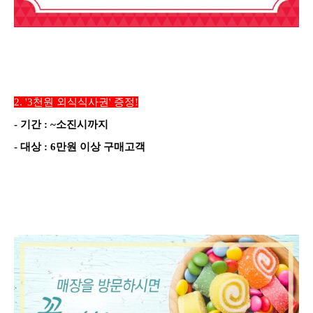
2.
'3천원
외식식사권'
증정
!
-
기간
: ~소진시까지
-
대상
: 6만원
이상 구매고객