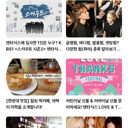
화[갓 오브 이집트] 예매권 증정 - 기간 : 1월 29일 ~ 2월
4일 - 대상1 : 각 지점 응모 이벤..
엔터식스에 입사한 1인은 누구? K
글램펌, 바디펌, 발롱펌, 셋팅펌?
BS1 <스카우트 시즌2> 엔터식스
다양한 펌(파마) 종류 알아보기 여
편 방송 후기
자편
[한양대 맛집] 힐링 떡카페, 여백
어린이날 선물 & 어버이날 선물 준
의 미학을 소개합니다!
비하세요! 엔터식스 LOVE & TH
ANKS 페스티벌 [2015.05.01
~ 05.10]