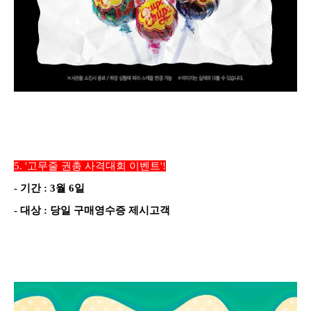
5.
'고무줄 권총 사격대회
이벤트'!
-
기간
:
3
월
6
일
-
대상
: 당일 구매영수증 제시
고객