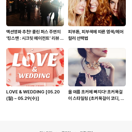
액션영화 추천! 콜린 퍼스 주연의
피부톤, 피부색에 따른 염색/헤어
‘킹스맨 : 시크릿 에이전트’ 리뷰 &
컬러 선택법
줄거리 소개 (강변 CGV)
LOVE & WEDDING [05.20
올 여름 초커에 빠지다! 초커목걸
(월) ~ 05.29(수)]
이 스타일링 (초커목걸이 코디, 초
커 코디, 여름 패션목걸이)
의안내