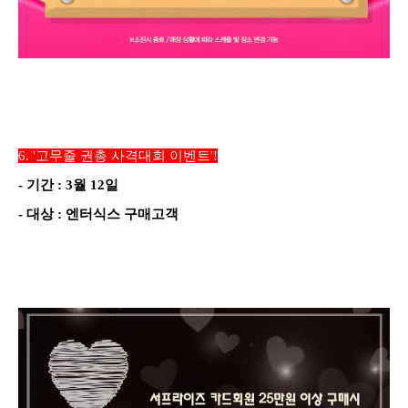
6.
'고무줄 권총 사격대회 이벤트'!
-
기간
:
3
월
12
일
-
대상
: 엔터식스 구매
고객