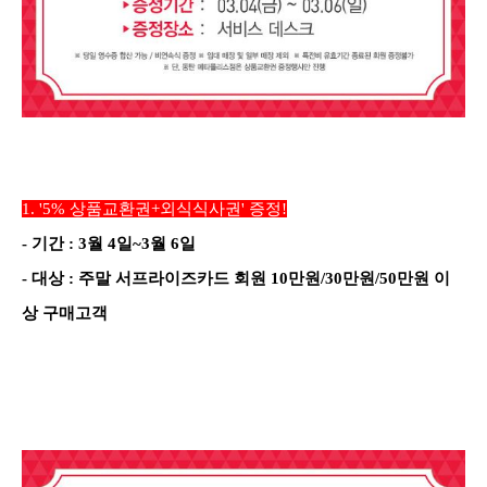
1.
'5
% 상품교환권+외식식사권
'
증정
!
-
기간
: 3
월
4
일
~3
월
6
일
-
대상
: 주말
서프라이즈카드 회원 10만원/30만원/50만원 이
상 구매고객