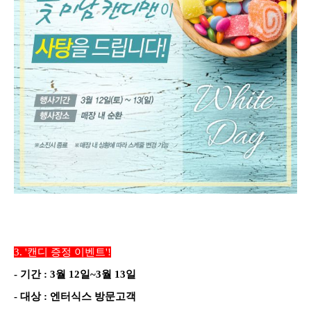
3.
'캔디 증정 이벤트'!
-
기간
:
3
월
12
일
~3
월
13
일
-
대상
: 엔터식스 방문
고객