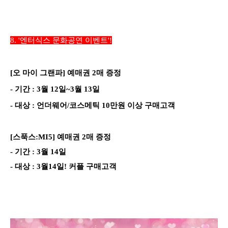
8.
'엔터식스 문화공연 이벤트'!
[오 마이 그랜파] 예매권 2매 증정
-
기간
:
3
월
12
일~3월 13일
-
대상
: 언더웨어/코스메틱 10만원 이상 구매고객
[스푹스:MI5] 예매권 2매 증정
-
기간
:
3
월
14
일
-
대상
: 3월14일! 커플 구매고객