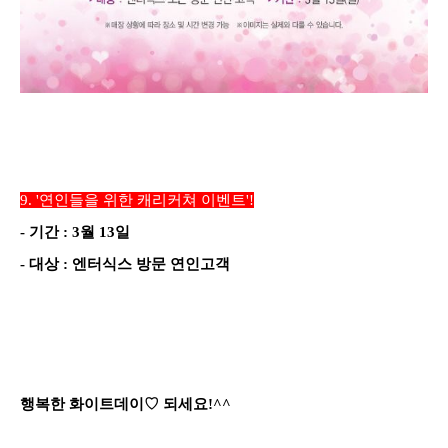
9.
'연인들을 위한 캐리커쳐 이벤트'
!
-
기간
: 3
월
13
일
-
대상
: 엔터식스 방문 연인고객
행복한 화이트데이♡ 되세요!^^