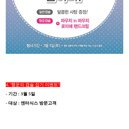
4.
'행운의 캡슐 잡기
이벤트'!
-
기간
:
3
월
5
일
-
대상
: 엔터식스 방문
고객