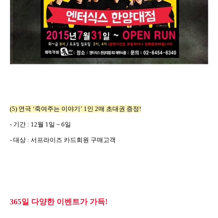
(5)
연극
‘
죽여주는 이야기
’ 1
인
2
매 초대권 증정
!
-
기간
: 12
월
1
일
~ 6
일
-
대상
:
서프라이즈 카드회원 구매고객
365
일 다양한 이벤트가 가득
!