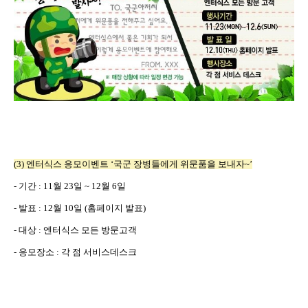
(3)
엔터식스 응모이벤트
‘
국군 장병들에게 위문품을 보내자
~’
-
기간
: 11
월
23
일
~ 12
월
6
일
-
발표
: 12
월
10
일
(
홈페이지 발표
)
-
대상
:
엔터식스 모든 방문고객
-
응모장소
:
각 점 서비스데스크