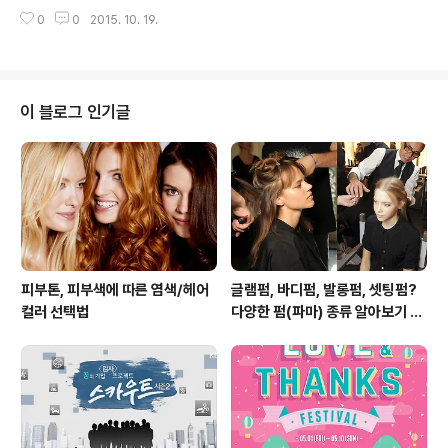
15.10.19 ~ 11.01 다가오는 할로윈데이를 맞아 준비한 엔
상품권 5천원 증정 - 기간 :..
0
0
2015. 10. 19.
터식스 할로윈 페스티벌! 엔터식스와 함께 할로윈을 즐길
준비 되셨나요? 지금부터 풍성한 할로윈 이벤트 소식 전해
드리도록 하겠습니다. [주요 이벤트 살펴보기] 서프라이즈
카드 회원 EVENT (1) ‘웃찾사’ 공연티켓 1인 2매 증정 -
기간 : 10월 19일 ~ 11월 1일 - 대상 : 서프라이즈 카드 회
이 블로그 인기글
원 구매고객 - 중복 증정 가능 (2) 할로윈 선물 이벤트 ①
할로윈 호박 바구니 증정! - 기간 : 10월 23일 ~ 25일 - 대
상 : 서프라이즈 카드 회원 3만원 이상 구매 고객 ② 할로윈
마스크팩 증정! - 기간 ..
피부톤, 피부색에 따른 염색/헤어
글램펌, 바디펌, 발롱펌, 셋팅펌?
컬러 선택법
다양한 펌(파마) 종류 알아보기 여
자편