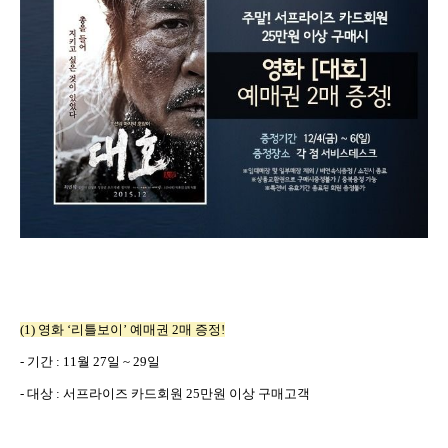
(1)
영화
‘
리틀보이
’
예매권
2
매 증정
!
-
기간
: 11
월
27
일
~ 29
일
-
대상
:
서프라이즈 카드회원
25
만원 이상 구매고객