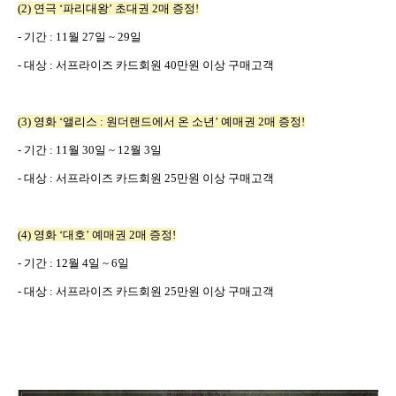
(2)
연극
‘
파리대왕
’
초대권
2
매 증정
!
-
기간
: 11
월
27
일
~ 29
일
-
대상
:
서프라이즈 카드회원
40
만원 이상 구매고객
(3)
영화
‘
앨리스
:
원더랜드에서 온 소년
’
예매권
2
매 증정
!
-
기간
: 11
월
30
일
~ 12
월
3
일
-
대상
:
서프라이즈 카드회원
25
만원 이상 구매고객
(4)
영화
‘
대호
’
예매권
2
매 증정
!
-
기간
: 12
월
4
일
~ 6
일
-
대상
:
서프라이즈 카드회원
25
만원 이상 구매고객