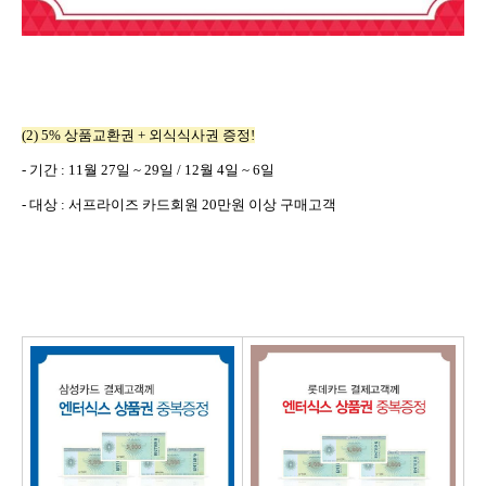
(2) 5%
상품교환권
+
외식식사권 증정
!
-
기간
: 11
월
27
일
~ 29
일
/ 12
월
4
일
~ 6
일
-
대상
:
서프라이즈 카드회원
20
만원 이상 구매고객