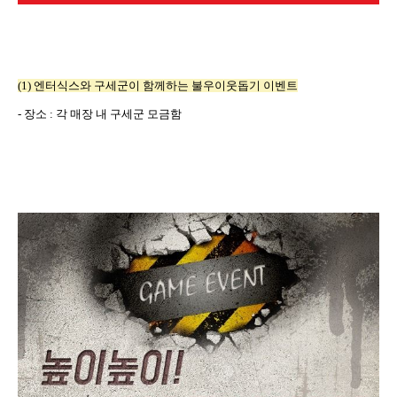
(1)
엔터식스와 구세군이 함께하는 불우이웃돕기 이벤트
-
장소
:
각 매장 내 구세군 모금함