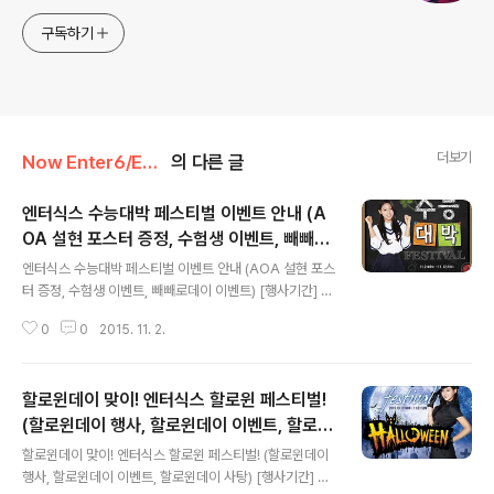
구독하기
더보기
Now Enter6/Enter6 Promotion
의 다른 글
엔터식스 수능대박 페스티벌 이벤트 안내 (A
OA 설현 포스터 증정, 수험생 이벤트, 빼빼로
글 내용
데이 이벤트)
엔터식스 수능대박 페스티벌 이벤트 안내 (AOA 설현 포스
터 증정, 수험생 이벤트, 빼빼로데이 이벤트) [행사기간] 2
015년 11월 2일 ~ 11월 12일 전국의 모든 수험생들을 응
0
0
2015. 11. 2.
원하는 마음으로 준비한 엔터식스 수능대박 페스티벌! 수
능 대박의 꿈을 이루고 엔터식스가 준비한 다양한 이벤트
들도 즐겨 보세요! [주요 이벤트 살펴보기] 구매 고객 EVE
할로윈데이 맞이! 엔터식스 할로윈 페스티벌!
NT (1) AOA 설현 미공개 포스터 증정 - 기간: 11월 2일 ~
소진시 종료 - 대상 : 서프라이즈 카드 회원 구매고객 ※ 중
(할로윈데이 행사, 할로윈데이 이벤트, 할로윈
글 내용
복 증정 가능 / 특전비 유효기간 종료된 회원 증정불가 ※ 임
데이 사탕)
할로윈데이 맞이! 엔터식스 할로윈 페스티벌! (할로윈데이
대매장 및 일부 매장 제외 (2) 5% 상품교환권 증정! - 기간
행사, 할로윈데이 이벤트, 할로윈데이 사탕) [행사기간] 20
: 11월 6일 ~ 8일 - 대상 : 20만원 이상 구매고객 (3) 문화