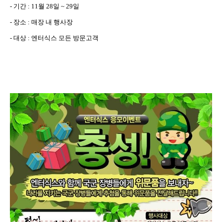
-
기간
: 11
월
28
일
~ 29
일
-
장소
:
매장 내 행사장
-
대상
:
엔터식스 모든 방문고객