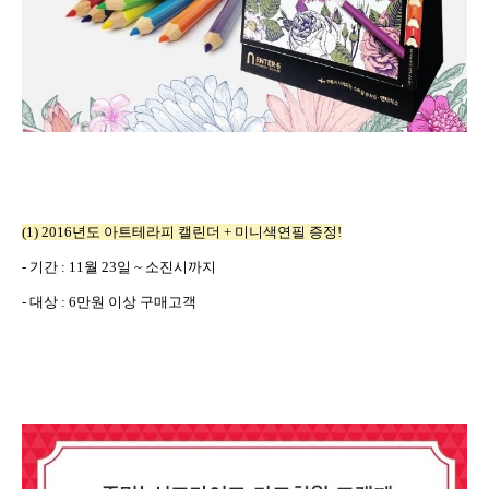
(1) 2016
년도 아트테라피 캘린더
+
미니색연필 증정
!
-
기간
: 11
월
23
일
~
소진시까지
-
대상
: 6
만원 이상 구매고객