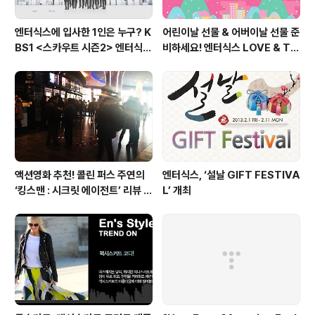
엔터식스에 입사한 1인은 누구? K
어린이날 선물 & 어버이날 선물 준
BS1 <스카우트 시즌2> 엔터식스
비하세요! 엔터식스 LOVE & TH
편 방송 후기
ANKS 페스티벌 [2015.05.01
~ 05.10]
액션영화 추천! 콜린 퍼스 주연의
엔터식스, ‘설날 GIFT FESTIVA
‘킹스맨 : 시크릿 에이전트’ 리뷰 &
L’ 개최
줄거리 소개 (강변 CGV)