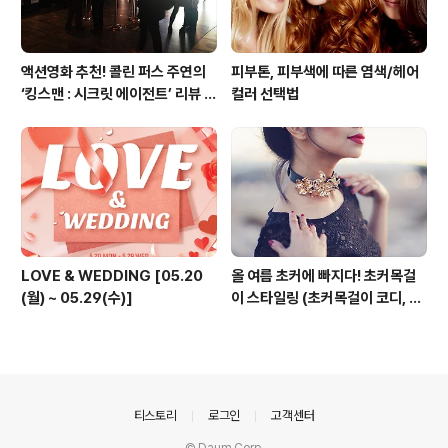
액션영화 추천! 콜린 퍼스 주연의
피부톤, 피부색에 따른 염색/헤어
‘킹스맨 : 시크릿 에이전트’ 리뷰 &
컬러 선택법
줄거리 소개 (강변 CGV)
LOVE & WEDDING [05.20
올 여름 초커에 빠지다! 초커목걸
(월) ~ 05.29(수)]
이 스타일링 (초커목걸이 코디, 초
커 코디, 여름 패션목걸이)
의안내
티스토리
로그인
고객센터
© Daum Corp.