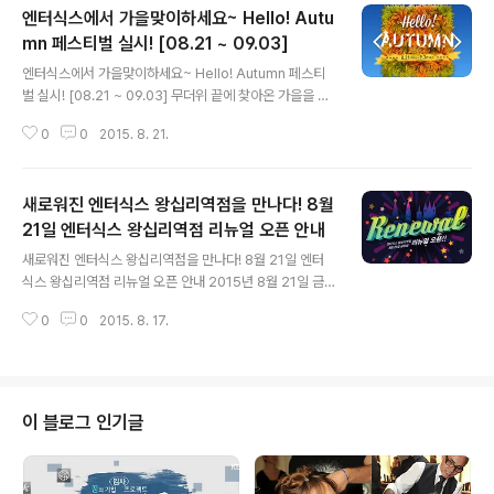
엔터식스에서 가을맞이하세요~ Hello! Autu
mn 페스티벌 실시! [08.21 ~ 09.03]
글 내용
엔터식스에서 가을맞이하세요~ Hello! Autumn 페스티
벌 실시! [08.21 ~ 09.03] 무더위 끝에 찾아온 가을을 맞
아 엔터식스에서 Hello Autumn 페스티벌을 실시합니다.
0
0
2015. 8. 21.
가을맞이 쇼핑을 더욱 즐겁게 해 줄 다양한 이벤트들이 준
비되어 있으니 참고 하시기 바랍니다. [행사 기간] 2015년
8월 21일 ~ 9월 3일 [주요 이벤트 살펴보기] 주말 구매금
새로워진 엔터식스 왕십리역점을 만나다! 8월
액별 5% 상품교환권 증정! - 증정기간 : 8월 21일 ~ 8월
23일 - 증정대상 : 서프라이즈 카드 회원 10만원 이상 구
21일 엔터식스 왕십리역점 리뉴얼 오픈 안내
글 내용
매고객 비씨카드 결제고객 5천원 상품권 중복증정! - 증정
새로워진 엔터식스 왕십리역점을 만나다! 8월 21일 엔터
기간 : 8월 21일 ~ 23일, 8월 28일 ~ 30일 - 증정대상 :
식스 왕십리역점 리뉴얼 오픈 안내 2015년 8월 21일 금
비씨카드 10만원 이상 결제 고객 - 가든파이브점 제외 Ent
요일! 엔터식스 왕십리역점이 새롭게 태어납니다. 리뉴얼
er-6 Culture ..
0
0
2015. 8. 17.
오픈을 맞아 당일 다양한 이벤트 행사도 진행될 예정이오
니, 보다 새로워진 엔터식스 왕십리역점에 고객 여러분들
의 많은 관심과 성원 부탁 드립니다. [엔터식스 왕십리역점
리뉴얼 오픈] 2015년 8월 21일 금요일 ※ 리뉴얼 오픈과
관련하여 자세한 이벤트 내용은 당일 엔터식스 블로그를
이 블로그 인기글
통해 확인하실 수 있습니다.