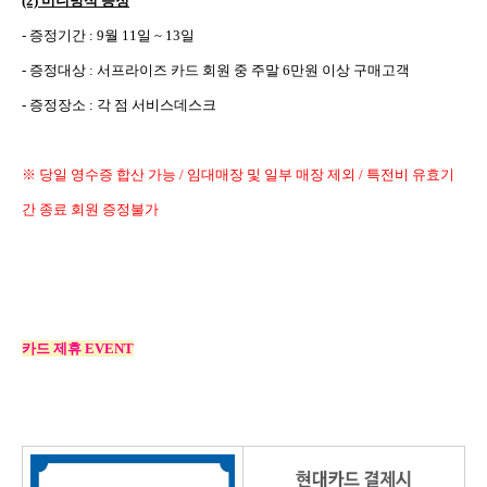
(2)
미니방석 증정
-
증정기간
: 9
월
11
일
~ 13
일
-
증정대상
:
서프라이즈 카드 회원 중 주말
6
만원 이상 구매고객
-
증정장소
:
각 점 서비스데스크
※ 당일 영수증 합산 가능
/
임대매장 및 일부 매장 제외
/
특전비 유효기
간 종료 회원 증정불가
카드 제휴
EVENT