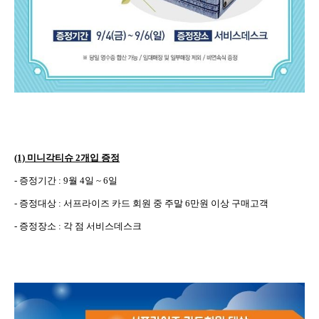
(1)
미니각티슈
2
개입 증정
-
증정기간
: 9
월
4
일
~ 6
일
-
증정대상
:
서프라이즈 카드 회원 중 주말
6
만원 이상 구매고객
-
증정장소
:
각 점 서비스데스크