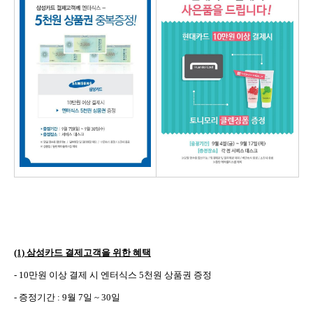
(1)
삼성카드 결제고객을 위한 혜택
- 10
만원 이상 결제 시 엔터식스
5
천원 상품권 증정
-
증정기간
: 9
월
7
일
~ 30
일