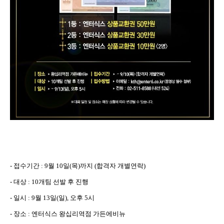
-
접수기간
: 9
월
10
일
(
목
)
까지
(
합격자 개별연락
)
-
대상
: 10
개팀 선발 후 진행
-
일시
: 9
월
13
일
(
일
),
오후
5
시
-
장소
:
엔터식스 왕십리역점 가든에비뉴