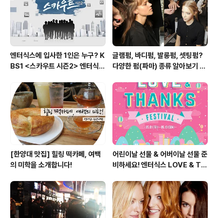
엔터식스에 입사한 1인은 누구? K
글램펌, 바디펌, 발롱펌, 셋팅펌?
BS1 <스카우트 시즌2> 엔터식스
다양한 펌(파마) 종류 알아보기 여
편 방송 후기
자편
[한양대 맛집] 힐링 떡카페, 여백
어린이날 선물 & 어버이날 선물 준
의 미학을 소개합니다!
비하세요! 엔터식스 LOVE & TH
ANKS 페스티벌 [2015.05.01
~ 05.10]