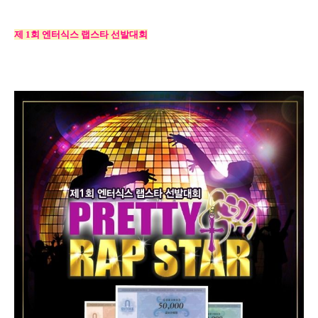
제
1
회 엔터식스 랩스타 선발대회