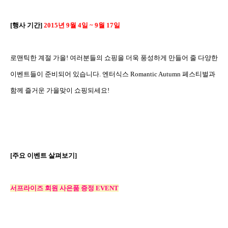
[
행사 기간
]
2015
년
9
월
4
일
~ 9
월
17
일
로맨틱한 계절 가을
!
여러분들의 쇼핑을 더욱 풍성하게 만들어 줄 다양한
이벤트들이 준비되어 있습니다
.
엔터식스
Romantic Autumn
페스티벌과
함께 즐거운 가을맞이 쇼핑되세요
!
[
주요 이벤트 살펴보기
]
서프라이즈 회원 사은품 증정
EVENT