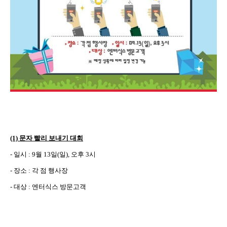
(1)
문자 빨리 보내기 대회
-
일시
: 9
월
13
일
(
일
),
오후
3
시
-
장소
:
각 점 행사장
-
대상
:
엔터식스 방문고객