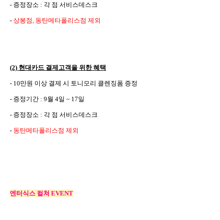
-
증정장소
:
각 점 서비스데스크
-
상봉점
,
동탄메타폴리스점 제외
(2)
현대카드 결제고객을 위한 혜택
- 10
만원 이상 결제 시 토니모리 클렌징폼 증정
-
증정기간
: 9
월
4
일
~ 17
일
-
증정장소
:
각 점 서비스데스크
-
동탄메타폴리스점 제외
엔터식스 컬쳐
EVENT