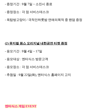
-
증정기간
: 9
월
7
일
~
소진시 종료
-
증정장소
:
각 점 서비스데스크
-
옥탑방고양이
/
극적인하룻밤 연애의목적 중 랜덤 증정
(2)
뮤지컬 원스 오리지널 내한공연 티켓 증정
-
응모기간
: 9
월
4
일
~ 17
일
-
응모대상
:
엔터식스 방문고객
-
응모장소
:
각 점 서비스데스크
-
추첨일
: 9
월
22
일
(
화
),
엔터식스 홈페이지 고지
엔터식스 게임
EVENT