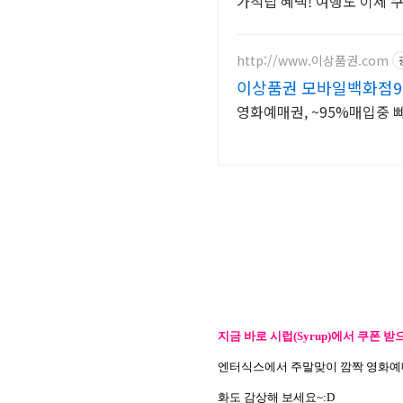
가적립 혜택! 여행도 이제 
http://www.이상품권.com
이상품권 모바일백화점9
영화예매권, ~95%매입중 
지금 바로 시럽
(Syrup)
에서 쿠폰 받
엔터식스에서 주말맞이 깜짝 영화예
화도 감상해 보세요
~:D