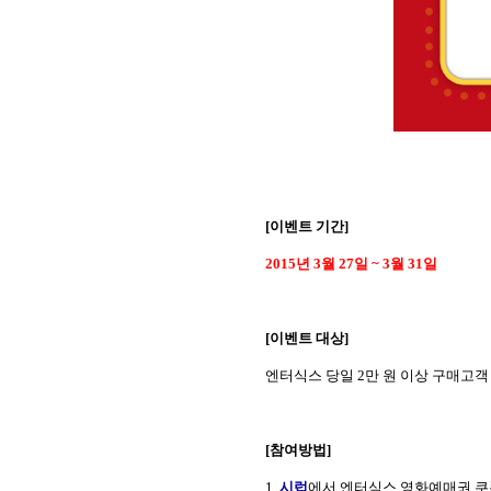
[
이벤트 기간
]
2015
년
3
월
27
일
~ 3
월
31
일
[
이벤트 대상
]
엔터식스 당일
2
만 원 이상 구매고객
[
참여방법
]
1.
시럽
에서 엔터식스 영화예매권 쿠