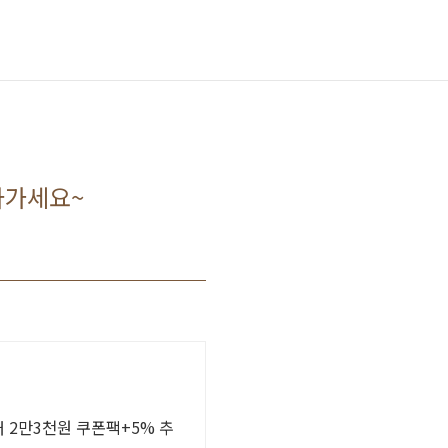
아가세요~
대 2만3천원 쿠폰팩+5% 추