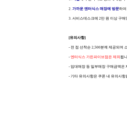
2.
가까운 엔터식스 매장에 방문
하여
3.
서비스데스크에
2
만 원 이상 구매
[
유의사항
]
-
전 점 선착순
2,500
분께 제공되며 
-
엔터식스 가든파이브점은 제외
됩
-
임대매장 등 일부매장 구매금액은
-
기타 유의사항은 쿠폰 내 유의사항